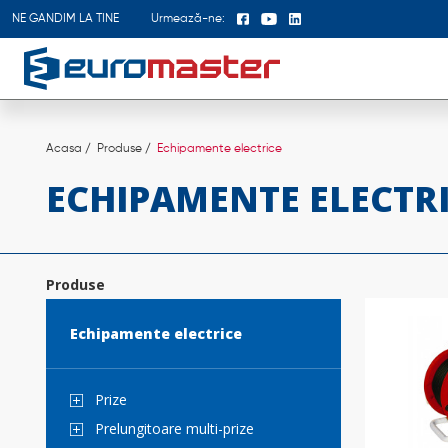
NE GANDIM LA TINE
Urmează-ne:
Acasa
Produse
Echipamente electrice
ECHIPAMENTE ELECTR
Produse
Echipamente electrice
Prize
Prelungitoare multi-prize