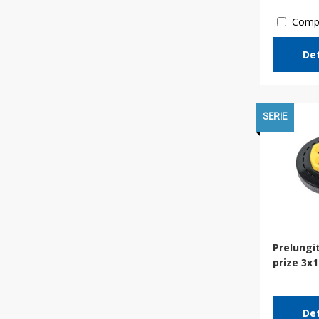
Comp
Det
SERIE
Prelungi
prize 3x
Det