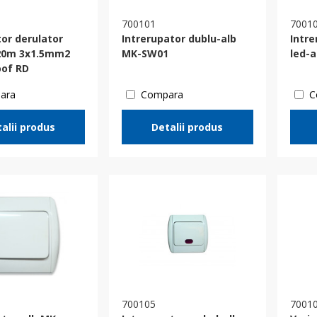
700101
7001
tor derulator
Intrerupator dublu-alb
Intre
20m 3x1.5mm2
MK-SW01
led-
oof RD
ara
Compara
C
alii produs
Detalii produs
700105
7001