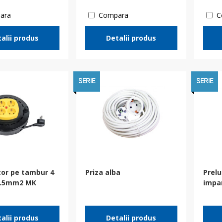
ara
Compara
C
alii produs
Detalii produs
SERIE
SERIE
tor pe tambur 4
Priza alba
Prelu
1.5mm2 MK
impa
alii produs
Detalii produs