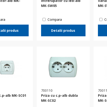
ator-alb MK-
Intrerupator cu led-alb
Varia
MK-SW05
MK-S
ara
Compara
C
alii produs
Detalii produs
700110
7001
 c.p-alb MK-SC01
Priza cu c.p-alb dubla
Priza
MK-SC02
MK-S