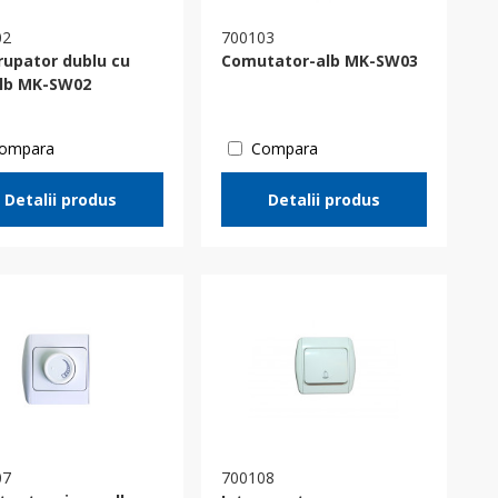
02
700103
rupator dublu cu
Comutator-alb MK-SW03
alb MK-SW02
ompara
Compara
Detalii produs
Detalii produs
07
700108