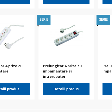
SERIE
SERIE
or 4 prize cu
Prelungitor 4 prize cu
Prelu
tare
impamantare si
impa
intrerupator
alii produs
Detalii produs