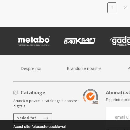
1
2
Despre noi
Brandurile noastre
P
Cataloage
Abonați-vă
Fiți printre pr
Aruncă o privire la cataloagele noastre
digitale
Vedeti tot
Acest site folosește cookie-uri