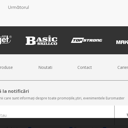
Următorul
roduse
Noutati
Contact
Carie
 la notificări
imii care sunt informați despre toate promoțiile,știri, evenimentele Euromaster