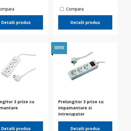
ompara
Compara
Detalii produs
Detalii produs
SERIE
ngitor 3 prize cu
Prelungitor 3 prize cu
mantare
impamantare si
intrerupator
Detalii produs
Detalii produs