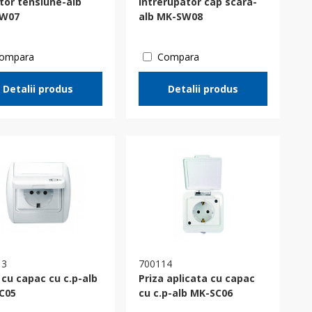
tor tensiune-alb
Intrerupator cap scara-
W07
alb MK-SW08
ompara
Compara
Detalii produs
Detalii produs
13
700114
 cu capac cu c.p-alb
Priza aplicata cu capac
C05
cu c.p-alb MK-SC06