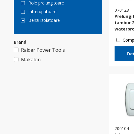
Role prelungitoare
070128
Intrerupatoare
Prelungi
Benzi izolatoare
tambur 
waterpr
Comp
Brand
Raider Power Tools
Det
Makalon
700104