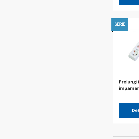
SERIE
Prelungit
impaman
Det