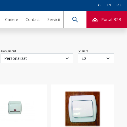
BG
EN
RO
Cariere
Contact
Servicii
Portal B2B
Căutare
Aranjament
Se arată