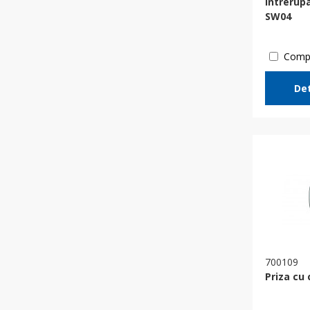
Intrerup
SW04
Comp
Det
700109
Priza cu