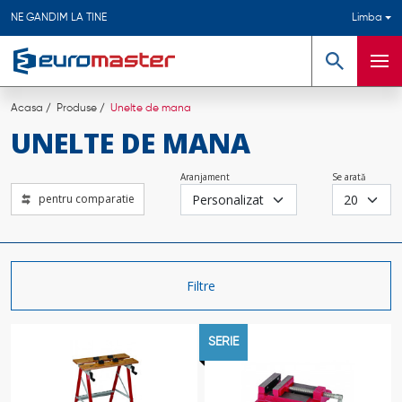
NE GANDIM LA TINE
Limba
Căutare
Meni
Acasa
Produse
Unelte de mana
UNELTE DE MANA
Aranjament
Se arată
pentru comparatie
Filtre
SERIE