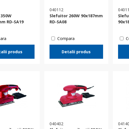
040112
0401
r 350W
Slefuitor 260W 90x187mm
Slefu
mm RD-SA19
RD-SA08
90x1
ara
Compara
C
alii produs
Detalii produs
040402
0414