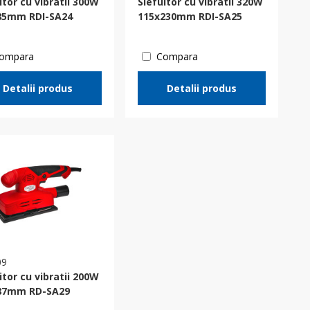
itor cu vibratii 300W
Slefuitor cu vibratii 320W
85mm RDI-SA24
115х230mm RDI-SA25
ompara
Compara
Detalii produs
Detalii produs
09
itor cu vibratii 200W
87mm RD-SA29