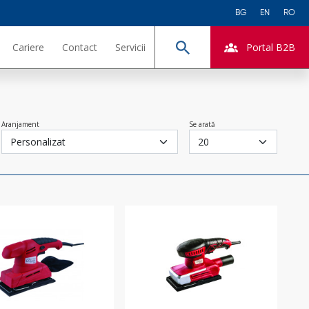
BG
EN
RO
Cariere
Contact
Servicii
Portal B2B
Căutare
Aranjament
Se arată