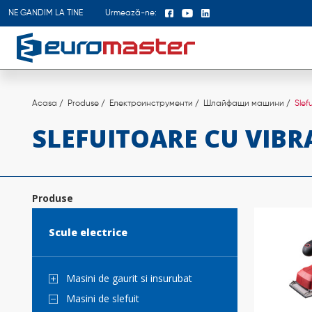
NE GANDIM LA TINE
Urmează-ne:
Acasa
Produse
Електроинструменти
Шлайфащи машини
Slef
SLEFUITOARE CU VIBRA
Produse
Scule electrice
Masini de gaurit si insurubat
Masini de slefuit