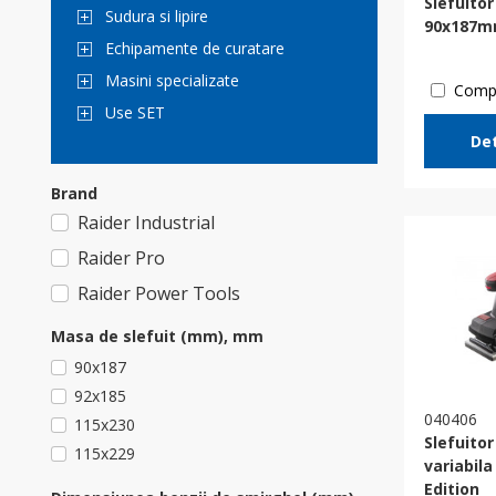
Slefuitor
Sudura si lipire
90x187m
Echipamente de curatare
Masini specializate
Comp
Use SET
Det
Brand
Raider Industrial
Raider Pro
Raider Power Tools
Masa de slefuit (mm), mm
90x187
92x185
040406
115x230
Slefuito
115x229
variabil
Edition