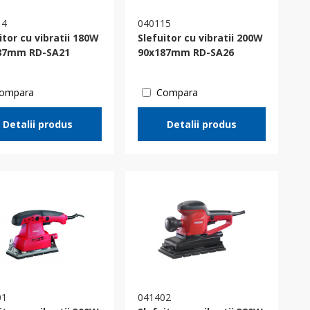
14
040115
itor cu vibratii 180W
Slefuitor cu vibratii 200W
87mm RD-SA21
90x187mm RD-SA26
ompara
Compara
Detalii produs
Detalii produs
01
041402