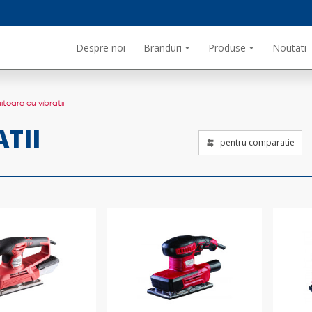
Despre noi
Branduri
Produse
Noutati
uitoare cu vibratii
TII
pentru comparatie