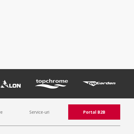
re
Service-uri
Portal B2B