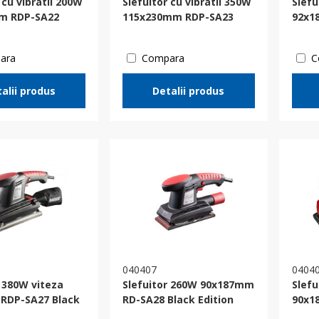
 cu vibratii 200W
Slefuitor cu vibratii 350W
Slefu
m RDP-SA22
115х230mm RDP-SA23
92х1
ara
Compara
C
alii produs
Detalii produs
040407
0404
r 380W viteza
Slefuitor 260W 90x187mm
Slefu
a RDP-SA27 Black
RD-SA28 Black Edition
90x1