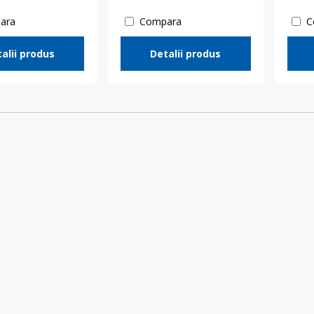
ara
Compara
C
alii produs
Detalii produs