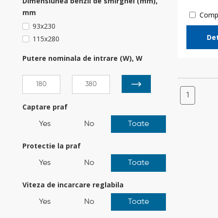
Dimensiunea benzii de smirghel (mm),
mm
Comp
93x230
Det
115x280
Putere nominala de intrare (W), W
1
Captare praf
Yes
No
Toate
Protectie la praf
Yes
No
Toate
Viteza de incarcare reglabila
Yes
No
Toate