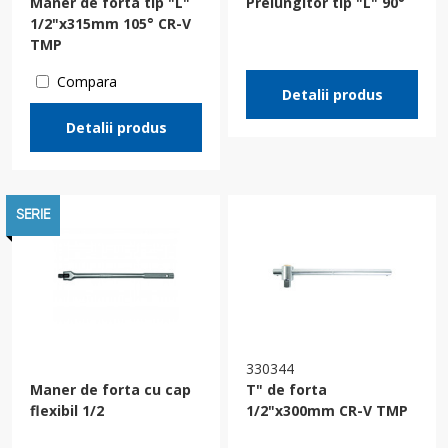
Maner de forta tip "L"
Prelungitor tip "L" 90°
1/2"х315mm 105° CR-V
TMP
Compara
Detalii produs
Detalii produs
SERIE
330344
Maner de forta cu cap
T" de forta
flexibil 1/2
1/2"х300mm CR-V TMP