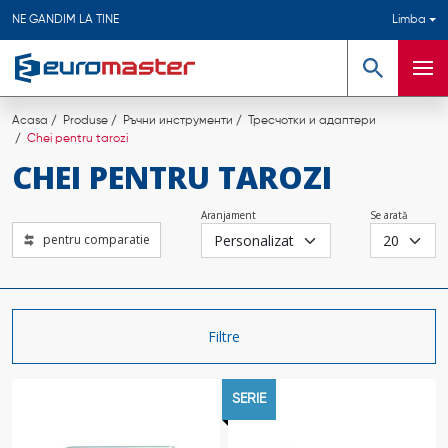
NE GANDIM LA TINE
Limba
Căutare
Meni
Acasa
Produse
Ръчни инструменти
Тресчотки и адаптери
Chei pentru tarozi
CHEI PENTRU TAROZI
Aranjament
Se arată
pentru comparatie
Filtre
SERIE