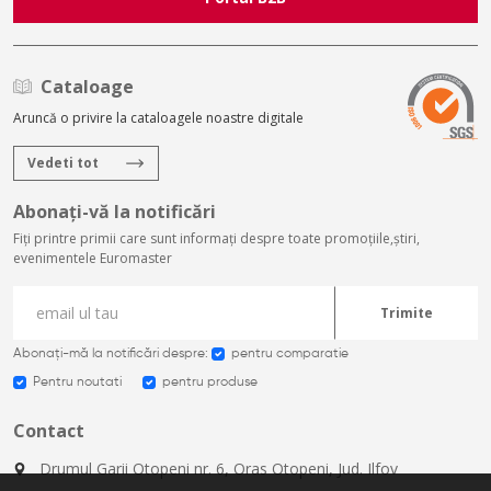
Cataloage
Aruncă o privire la cataloagele noastre digitale
Vedeti tot
Abonați-vă la notificări
Fiți printre primii care sunt informați despre toate promoțiile,știri,
evenimentele Euromaster
Trimite
Abonați-mă la notificări despre:
pentru comparatie
Pentru noutati
pentru produse
Contact
Drumul Garii Otopeni nr. 6, Oras Otopeni, Jud. Ilfov