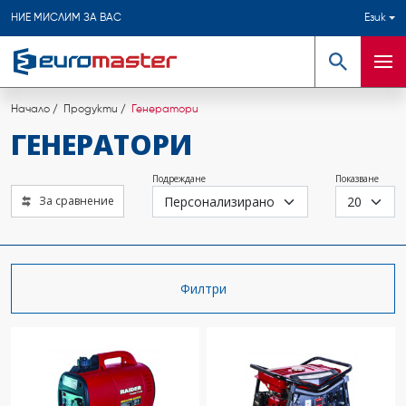
НИЕ МИСЛИМ ЗА ВАС
Език
Търсене
Мен
Начало
Продукти
Генератори
ГЕНЕРАТОРИ
Подреждане
Показване
За сравнение
Филтри