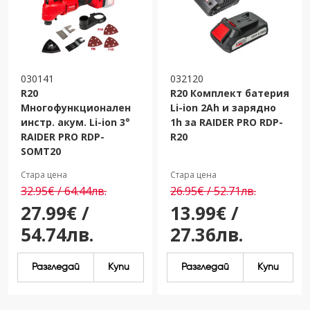
030141
032120
R20
R20 Комплект батерия
Многофункционален
Li-ion 2Ah и зарядно
инстр. акум. Li-ion 3°
1h за RAIDER PRO RDP-
RAIDER PRO RDP-
R20
SOMT20
Стара цена
Стара цена
32.95€ / 64.44лв.
26.95€ / 52.71лв.
27.99€ /
13.99€ /
54.74лв.
27.36лв.
Разгледай
Купи
Разгледай
Купи