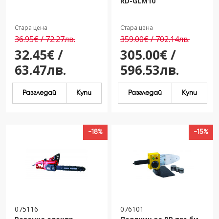
RD-GLM10
Стара цена
Стара цена
36.95€ / 72.27лв.
359.00€ / 702.14лв.
32.45€ /
305.00€ /
63.47лв.
596.53лв.
Разгледай
Купи
Разгледай
Купи
-18%
-15%
075116
076101