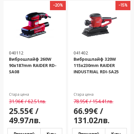
-20%
-15%
040112
041402
Виброшлайф 260W
Виброшлайф 320W
90x187mm RAIDER RD-
115х230mm RAIDER
SA08
INDUSTRIAL RDI-SA25
Стара цена
Стара цена
31.96€ / 62.51лв.
78.95€ / 154.41лв.
25.55€ /
66.99€ /
49.97лв.
131.02лв.