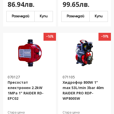
86.94лв.
99.65лв.
Разгледай
Купи
Разгледай
Купи
-16%
-19%
070127
071105
Пресостат
Хидрофор 800W 1"
електронен 2.2kW
max 53L/min 3bar 40m
1MPa 1" RAIDER RD-
RAIDER PRO RDP-
EPC02
WP800SW
Стара цена
Стара цена