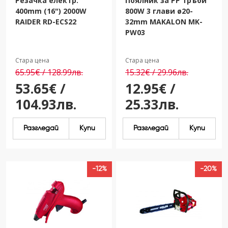
Резачка електр.
Поялник за PP тръби
400mm (16") 2000W
800W 3 глави ø20-
RAIDER RD-ECS22
32mm MAKALON MK-
PW03
Стара цена
Стара цена
65.95€ / 128.99лв.
15.32€ / 29.96лв.
53.65€ /
12.95€ /
104.93лв.
25.33лв.
Разгледай
Купи
Разгледай
Купи
-12%
-20%