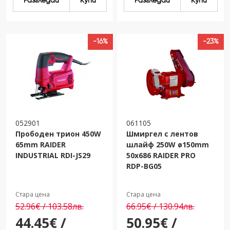
Разгледай
Купи
Разгледай
Купи
-16%
-23%
052901
061105
Прободен трион 450W
Шмиргел с лентов
65mm RAIDER
шлайф 250W ø150mm
INDUSTRIAL RDI-JS29
50х686 RAIDER PRO
RDP-BG05
Стара цена
Стара цена
52.96€ / 103.58лв.
66.95€ / 130.94лв.
44.45€ /
50.95€ /