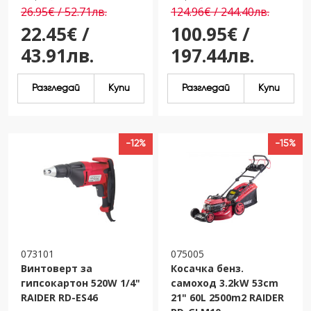
26.95€ / 52.71лв.
124.96€ / 244.40лв.
22.45€ /
100.95€ /
43.91лв.
197.44лв.
Разгледай
Купи
Разгледай
Купи
-12%
-15%
073101
075005
Винтоверт за
Косачка бенз.
гипсокартон 520W 1/4"
самоход 3.2kW 53cm
RAIDER RD-ES46
21" 60L 2500m2 RAIDER