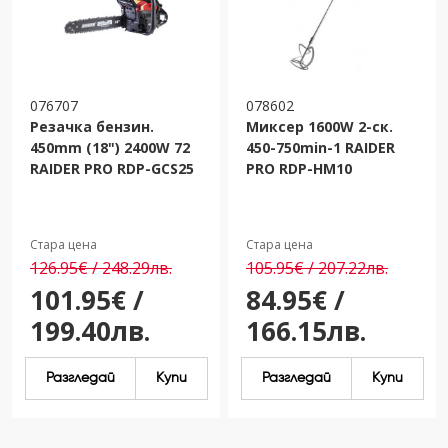
076707
078602
Резачка бензин.
Миксер 1600W 2-ск.
450mm (18") 2400W 72
450-750min-1 RAIDER
RAIDER PRO RDP-GCS25
PRO RDP-HM10
Стара цена
Стара цена
126.95€ / 248.29лв.
105.95€ / 207.22лв.
101.95€ /
84.95€ /
199.40лв.
166.15лв.
Разгледай
Купи
Разгледай
Купи