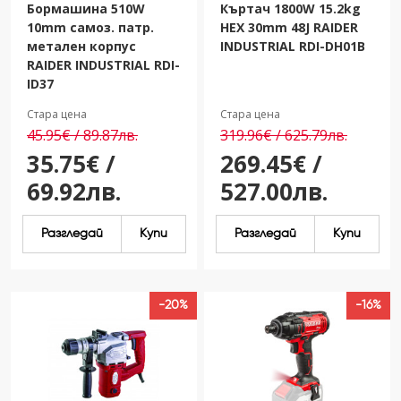
Бормашина 510W
Къртач 1800W 15.2kg
10mm самоз. патр.
HEX 30mm 48J RAIDER
метален корпус
INDUSTRIAL RDI-DH01B
RAIDER INDUSTRIAL RDI-
ID37
Стара цена
Стара цена
45.95€ / 89.87лв.
319.96€ / 625.79лв.
35.75€ /
269.45€ /
69.92лв.
527.00лв.
Разгледай
Купи
Разгледай
Купи
-20%
-16%