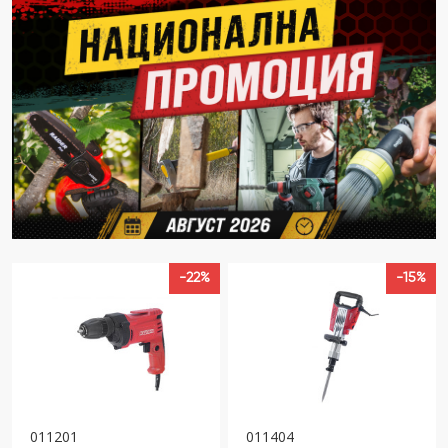
-22%
-15%
011201
011404