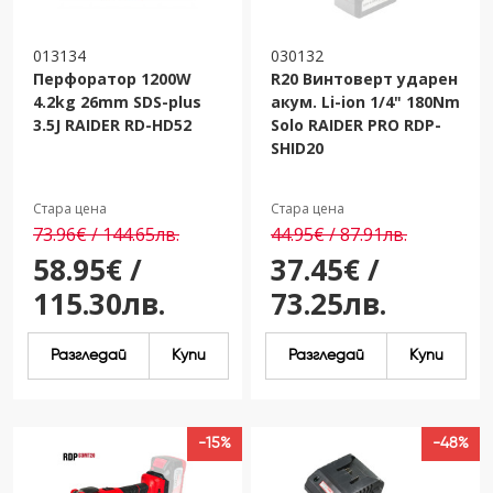
013134
030132
Перфоратор 1200W
R20 Винтоверт ударен
4.2kg 26mm SDS-plus
акум. Li-ion 1/4" 180Nm
3.5J RAIDER RD-HD52
Solo RAIDER PRO RDP-
SHID20
Стара цена
Стара цена
73.96€ / 144.65лв.
44.95€ / 87.91лв.
58.95€ /
37.45€ /
115.30лв.
73.25лв.
Разгледай
Купи
Разгледай
Купи
-15%
-48%