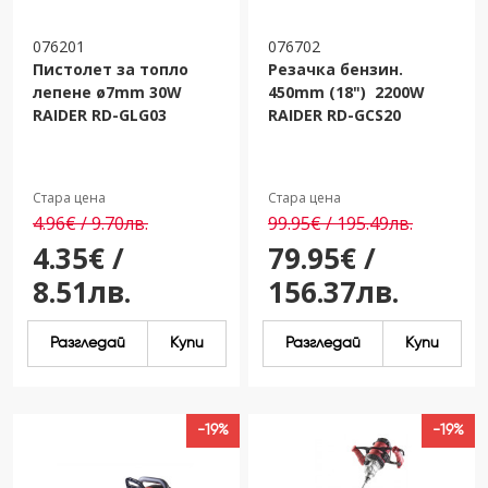
076201
076702
Пистолет за топло
Резачка бензин.
лепене ø7mm 30W
450mm (18") 2200W
RAIDER RD-GLG03
RAIDER RD-GCS20
Стара цена
Стара цена
4.96€ / 9.70лв.
99.95€ / 195.49лв.
4.35€ /
79.95€ /
8.51лв.
156.37лв.
Разгледай
Купи
Разгледай
Купи
-19%
-19%