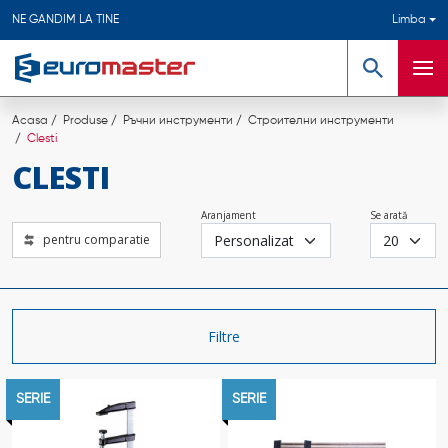
NE GANDIM LA TINE
Limba
Căutare
Meni
Acasa
Produse
Ръчни инструменти
Строителни инструменти
Clesti
CLESTI
Aranjament
Se arată
pentru comparatie
Filtre
SERIE
SERIE