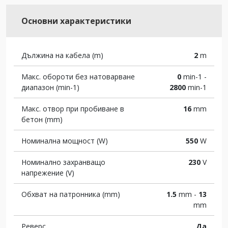
Основни характеристики
Дължина на кабела (m)
2
m
Макс. обороти без натоварване
0
min-1 -
диапазон (min-1)
2800
min-1
Макс. отвор при пробиване в
16
mm
бетон (mm)
Номинална мощност (W)
550
W
Номинално захранващо
230
V
напрежение (V)
Обхват на патронника (mm)
1.5
mm -
13
mm
Реверс
Да