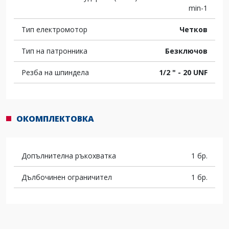
min-1
Тип електромотор
Четков
Тип на патронника
Безключов
Резба на шпиндела
1/2 " - 20 UNF
ОКОМПЛЕКТОВКА
Допълнителна ръкохватка
1 бр.
Дълбочинен ограничител
1 бр.