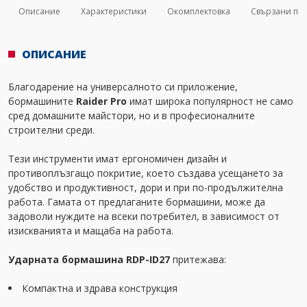
Описание
Характеристики
Окомплектовка
Свързани пр
ОПИСАНИЕ
Благодарение на универсалното си приложение,
бормашините
Raider Pro
имат широка популярност не само
сред домашните майстори, но и в професионалните
строителни среди.
Тези инструменти имат ергономичен дизайн и
противоплъзгащо покритие, което създава усещането за
удобство и продуктивност, дори и при по-продължителна
работа. Гамата от предлаганите бормашини, може да
задоволи нуждите на всеки потребител, в зависимост от
изискванията и мащаба на работа.
Ударната бормашина RDP-ID27
притежава:
Компактна и здрава конструкция