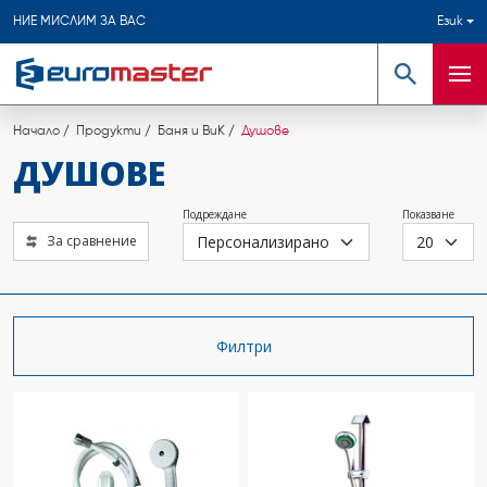
НИЕ МИСЛИМ ЗА ВАС
Език
Търсене
Мен
Начало
Продукти
Баня и ВиК
Душове
ДУШОВЕ
Подреждане
Показване
За сравнение
Филтри