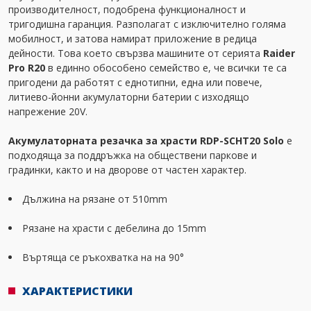
производителност, подобрена функционалност и
тригодишна гаранция. Разполагат с изключително голяма
мобилност, и затова намират приложение в редица
дейности. Това което свързва машините от серията
Raider
Pro R20
в единно обособено семейство е, че всички те са
пригодени да работят с еднотипни, една или повече,
литиево-йонни акумулаторни батерии с изходящо
напрежение 20V.
Акумулаторната резачка за храсти RDP-SCHT20 Solo
е
подходяща за поддръжка на обществени паркове и
градинки, както и на дворове от частен характер.
Дължина на рязане от 510mm
Рязане на храсти с дебелина до 15mm
Въртяща се ръкохватка на на 90°
ХАРАКТЕРИСТИКИ