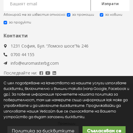
Изпрати
Абонирай ме за известия относно:
за промоции
за новини
за продукти
Контакти
1231 София, Бул. “Ломско шосе”№ 246
0700 44 155
info@euromasterbg.com
Последвайте ни:
С цел подобряване на качеството на нашите услуги използваме
бисквитки, включително и външни такива (напр.Google, Facebook и
Euromaster © 2026, all rights reserved
др.). За повече информация прочетете нашата политика за
Общи условия
поверителност, там ще намерите също информация как може да
Политика за поверителност
управлявате и да изключите бисквитките. Продължавайки да
Правна информация
използвате нашия Уебсайт вие се съгласявате на Вашето
устройство да бъдат запазени бисквитки.
Нови продукти
Промоции
Политика за бисквитките
Съгласявам се