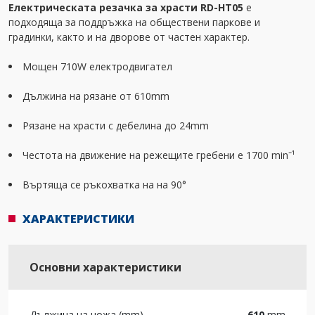
Електрическата резачка за храсти RD-HT05
е
подходяща за поддръжка на обществени паркове и
градинки, както и на дворове от частен характер.
Мощен 710W електродвигател
Дължина на рязане от 610mm
Рязане на храсти с дебелина до 24mm
Честота на движение на режещите гребени е 1700 minˉ¹
Въртяща се ръкохватка на на 90°
ХАРАКТЕРИСТИКИ
Основни характеристики
Дължина на ножа (mm)
610
mm