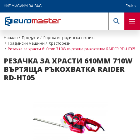
НИЕ МИСЛИМ ЗА ВАС
Език
Търсене
Мен
Начало
Продукти
Горска и градинска техника
Градински машини
Храсторези
Резачка за храсти 610mm 710W въртяща ръкохватка RAIDER RD-HT05
РЕЗАЧКА ЗА ХРАСТИ 610MM 710W
ВЪРТЯЩА РЪКОХВАТКА RAIDER
RD-HT05