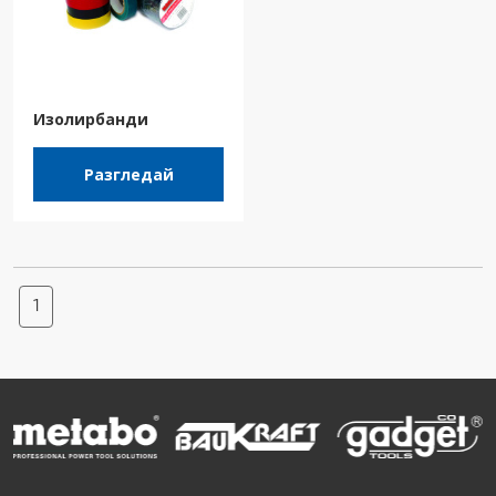
Изолирбанди
Разгледай
1