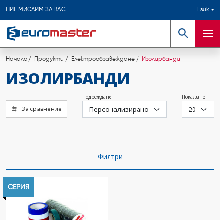
НИЕ МИСЛИМ ЗА ВАС
Език
Търсене
Мен
Начало
Продукти
Електрообзавеждане
Изолирбанди
ИЗОЛИРБАНДИ
Подреждане
Показване
За сравнение
Филтри
СЕРИЯ