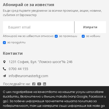
Абонирай се за известия
Бъди сред първите уведомени за всички промоции, акции, новини,
събития от Евромастер
Изпрати
Абонирай ме за известия относно:
за промоции
за новини
за продукти
Контакти
1231 София, Бул. “Ломско шосе”№ 246
0700 44 155
info@euromasterbg.com
Последвайте ни:
С цел подобряване на качеството на нашите услуги използваме
бисквитки, включително и външни такива (напр.Google, Facebook и
Euromaster © 2026, all rights reserved
др.). За повече информация прочетете нашата политика за
Общи условия
поверителност, там ще намерите също информация как може да
Политика за поверителност