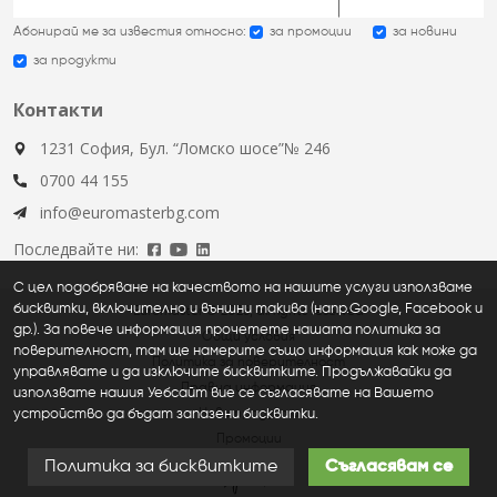
Абонирай ме за известия относно:
за промоции
за новини
за продукти
Контакти
1231 София, Бул. “Ломско шосе”№ 246
0700 44 155
info@euromasterbg.com
Последвайте ни:
С цел подобряване на качеството на нашите услуги използваме
бисквитки, включително и външни такива (напр.Google, Facebook и
Euromaster © 2026, all rights reserved
др.). За повече информация прочетете нашата политика за
Общи условия
поверителност, там ще намерите също информация как може да
Политика за поверителност
управлявате и да изключите бисквитките. Продължавайки да
Правна информация
използвате нашия Уебсайт вие се съгласявате на Вашето
устройство да бъдат запазени бисквитки.
Нови продукти
Промоции
Политика за бисквитките
Съгласявам се