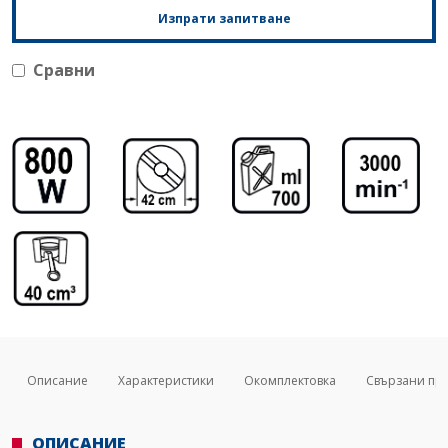
Изпрати запитване
Сравни
Описание
Характеристики
Окомплектовка
Свързани пр
ОПИСАНИЕ