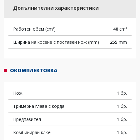
Допълнителни характеристики
Работен обем (cm³)
40
cm³
Ширина на косене с поставен нож (mm)
255
mm
ОКОМПЛЕКТОВКА
Нож
1 бр.
Тримерна глава с корда
1 бр.
Предпазител
1 бр.
Комбиниран ключ
1 бр.