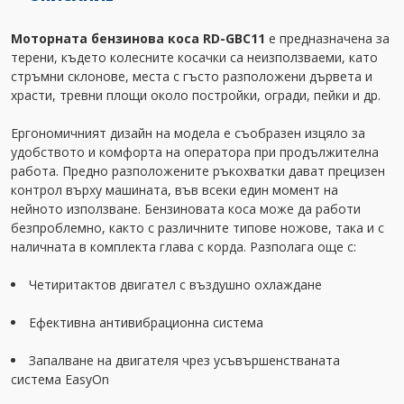
Моторната бензинова коса RD-GBC11
е предназначена за
терени, където колесните косачки са неизползваеми, като
стръмни склонове, места с гъсто разположени дървета и
храсти, тревни площи около постройки, огради, пейки и др.
Ергономичният дизайн на модела е съобразен изцяло за
удобството и комфорта на оператора при продължителна
работа. Предно разположените ръкохватки дават прецизен
контрол върху машината, във всеки един момент на
нейното използване. Бензиновата коса може да работи
безпроблемно, както с различните типове ножове, така и с
наличната в комплекта глава с корда. Разполага още с:
Четиритактов двигател с въздушно охлаждане
Ефективна антивибрационна система
Запалване на двигателя чрез усъвършенстваната
система EasyOn