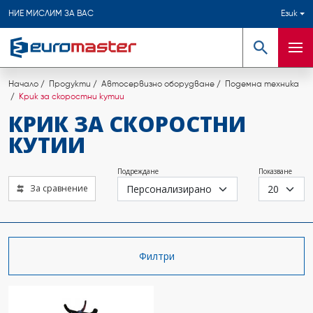
НИЕ МИСЛИМ ЗА ВАС
Език
Търсене
Мен
Начало
Продукти
Автосервизно оборудване
Подемна техника
Крик за скоростни кутии
КРИК ЗА СКОРОСТНИ
КУТИИ
Подреждане
Показване
За сравнение
Филтри