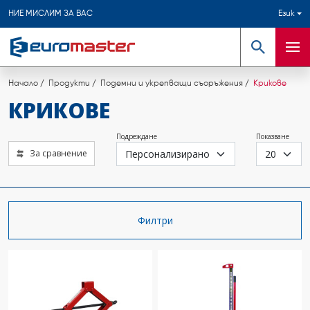
НИЕ МИСЛИМ ЗА ВАС
Език
Търсене
Мен
Начало
Продукти
Подемни и укрепващи съоръжения
Крикове
КРИКОВЕ
Подреждане
Показване
За сравнение
Филтри