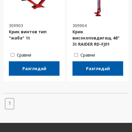
309903
309904
Крик винтов тип
Крик
"жаба" 1t
високоповдигащ 48"
3t RAIDER RD-FJ01
Сравни
Сравни
Разгледай
Разгледай
1