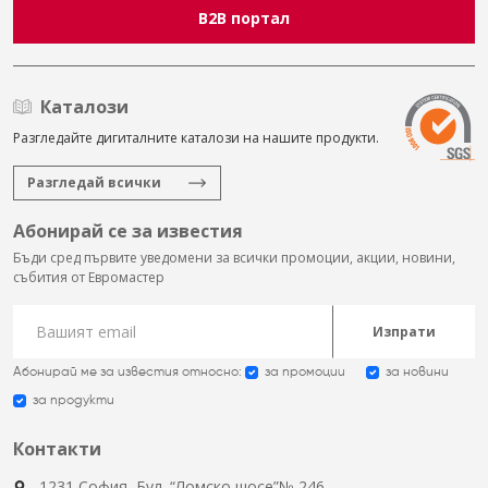
B2B портал
Каталози
Разгледайте дигиталните каталози на нашите продукти.
Разгледай всички
Абонирай се за известия
Бъди сред първите уведомени за всички промоции, акции, новини,
събития от Евромастер
Изпрати
Абонирай ме за известия относно:
за промоции
за новини
за продукти
Контакти
1231 София, Бул. “Ломско шосе”№ 246