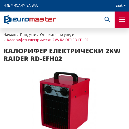
НИЕ МИСЛИМ ЗА ВАС
Език
Търсене
Мен
Начало
Продукти
Отоплителни уреди
Калорифер електрически 2kW RAIDER RD-EFH02
КАЛОРИФЕР ЕЛЕКТРИЧЕСКИ 2KW
RAIDER RD-EFH02