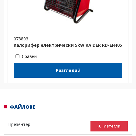
078803
3
Калорифер електрически 5kW RAIDER RD-EFH05
Сравни
Разгледай
ФАЙЛОВЕ
Презентер
Изтегли