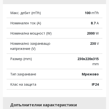
Макс. дебит (m³/h)
100
m³/h
Номинален ток (A)
8.7
A
Номинална мощност (W)
2000
W
Номинално захранващо
230
V
напрежение (V)
Размер (mm)
230x220x315
mm
Тип захранване
Мрежово
Клас на защита
IP24
Допълнителни характеристики