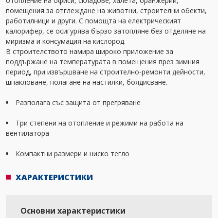
отопление на офиси, складове, халета, оранжерии,
помещения за отглеждане на животни, строителни обекти,
работилници и други. С помощта на електрическият
калорифер, се осигурява бързо затопляне без отделяне на
миризма и консумация на кислород.
В строителството намира широко приложение за
поддържане на температурата в помещения през зимния
период, при извършване на строително-ремонти дейности,
шпакловане, полагане на настилки, боядисване.
Разполага със защита от прегряване
Три степени на отопление и режими на работа на
вентилатора
Компактни размери и ниско тегло
ХАРАКТЕРИСТИКИ
Основни характеристики