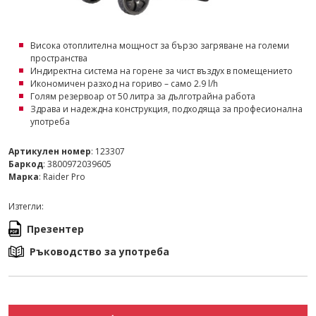
Висока отоплителна мощност за бързо загряване на големи
пространства
Индиректна система на горене за чист въздух в помещението
Икономичен разход на гориво – само 2.9 l/h
Голям резервоар от 50 литра за дълготрайна работа
Здрава и надеждна конструкция, подходяща за професионална
употреба
Артикулен номер
: 123307
Баркод
: 3800972039605
Марка
: Raider Pro
Изтегли:
Презентер
Ръководство за употреба