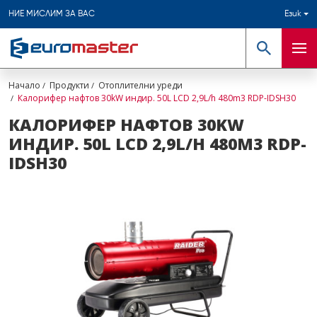
НИЕ МИСЛИМ ЗА ВАС
Език
Търсене
Мен
Начало
Продукти
Отоплителни уреди
Калорифер нафтов 30kW индир. 50L LCD 2,9L/h 480m3 RDP-IDSH30
КАЛОРИФЕР НАФТОВ 30KW
ИНДИР. 50L LCD 2,9L/H 480M3 RDP-
IDSH30