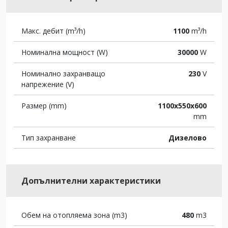
Макс. дебит (m³/h)
1100
m³/h
Номинална мощност (W)
30000
W
Номинално захранващо
230
V
напрежение (V)
Размер (mm)
1100x550x600
mm
Тип захранване
Дизелово
Допълнителни характеристики
Обем на отопляема зона (m3)
480
m3