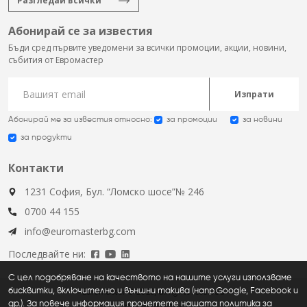
Разгледай всички
Абонирай се за известия
Бъди сред първите уведомени за всички промоции, акции, новини,
събития от Евромастер
Изпрати
Абонирай ме за известия относно:
за промоции
за новини
за продукти
Контакти
1231 София, Бул. “Ломско шосе”№ 246
0700 44 155
info@euromasterbg.com
Последвайте ни:
С цел подобряване на качеството на нашите услуги използваме
бисквитки, включително и външни такива (напр.Google, Facebook и
Euromaster © 2026, all rights reserved
др.). За повече информация прочетете нашата политика за