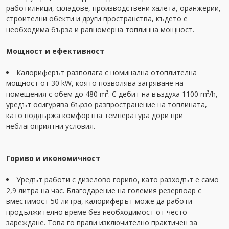
работилници, складове, производствени халета, оранжерии,
строителни обекти и други пространства, където е
необходима бърза и равномерна топлинна мощност.
Мощност и ефективност
Калориферът разполага с номинална отоплителна
мощност от 30 kW, която позволява загряване на
помещения с обем до 480 m³. С дебит на въздуха 1100 m³/h,
уредът осигурява бързо разпространение на топлината,
като поддържа комфортна температура дори при
неблагоприятни условия.
Гориво и икономичност
Уредът работи с дизелово гориво, като разходът е само
2,9 литра на час. Благодарение на големия резервоар с
вместимост 50 литра, калориферът може да работи
продължително време без необходимост от често
зареждане. Това го прави изключително практичен за