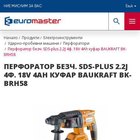
НИЕ МИСЛИМ ЗА ВАС
Език
Търсене
Мен
Начало
Продукти
Електроинструменти
Ударно-пробивни машини
Перфоратори
Перфоратор безч. SDS-plus 2.2J 4ф. 18V 4Ah куфар BAUKRAFT BK-
BRH58
ПЕРФОРАТОР БЕЗЧ. SDS-PLUS 2.2J
4Ф. 18V 4AH КУФАР BAUKRAFT BK-
BRH58