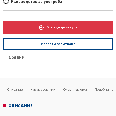
Ръководство за употреба
Откъде да закупя
Изпрати запитване
Сравни
Описание
Характеристики
Окомплектовка
Подобни про
ОПИСАНИЕ