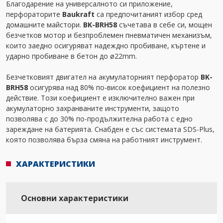
Благодарение на универсалното си приложение,
перфораторите
Baukraft
са предпочитаният избор сред
домашните майстори.
BK-BRH58
съчетава в себе си, мощен
безчетков мотор и безпроблемен пневматичен механизъм,
които заедно осигуряват надеждно пробиване, къртене и
ударно пробиване в бетон до ø22mm.
Безчетковият двигател на акумулаторният перфоратор
BK-
BRH58
осигурява над 80% по-висок коефициент на полезно
действие. Този коефициент е изключително важен при
акумулаторно захранваните инструменти, защото
позволява с до 30% по-продължителна работа с едно
зареждане на батерията. Снабден е със системата SDS-Plus,
която позволява бърза смяна на работният инструмент.
ХАРАКТЕРИСТИКИ
Основни характеристики