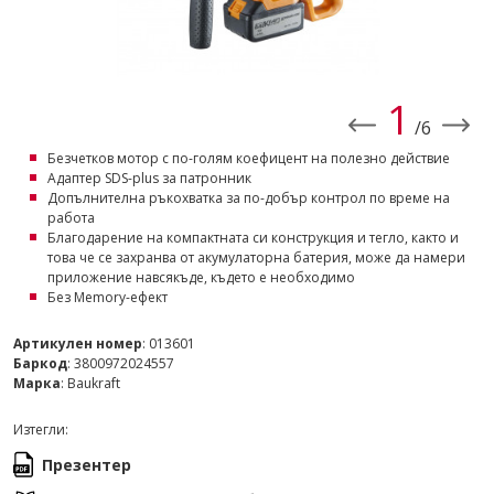
1
/6
Безчетков мотор с по-голям коефицент на полезно действие
Адаптер SDS-plus за патронник
Допълнителна ръкохватка за по-добър контрол по време на
работа
Благодарение на компактната си конструкция и тегло, както и
това че се захранва от акумулаторна батерия, може да намери
приложение навсякъде, където е необходимо
Без Memory-ефект
Артикулен номер
: 013601
Баркод
: 3800972024557
Марка
: Baukraft
Изтегли:
Презентер