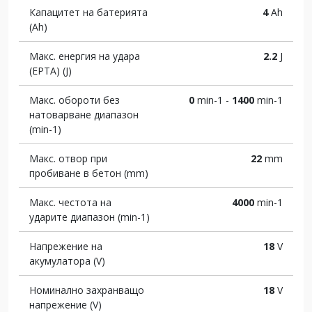
Капацитет на батерията
4
Ah
(Ah)
Макс. енергия на удара
2.2
J
(EPTA) (J)
Макс. обороти без
0
min-1 -
1400
min-1
натоварване диапазон
(min-1)
Макс. отвор при
22
mm
пробиване в бетон (mm)
Макс. честота на
4000
min-1
ударите диапазон (min-1)
Напрежение на
18
V
акумулатора (V)
Номинално захранващо
18
V
напрежение (V)