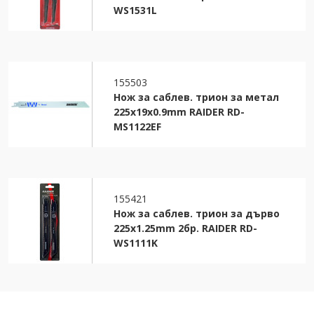
WS1531L
155503
Нож за саблев. трион за метал
225x19x0.9mm RAIDER RD-
MS1122EF
155421
Нож за саблев. трион за дърво
225x1.25mm 2бр. RAIDER RD-
WS1111K