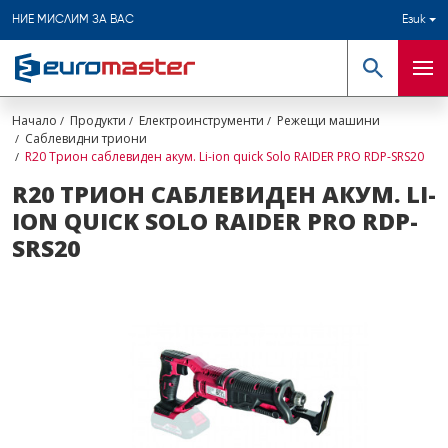
НИЕ МИСЛИМ ЗА ВАС
Език
Търсене
Мен
Начало
Продукти
Електроинструменти
Режещи машини
Саблевидни триони
R20 Трион саблевиден акум. Li-ion quick Solo RAIDER PRO RDP-SRS20
R20 ТРИОН САБЛЕВИДЕН АКУМ. LI-
ION QUICK SOLO RAIDER PRO RDP-
SRS20