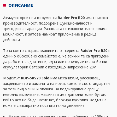
ОПИСАНИЕ
Акумулаторните инструменти
Raider Pro R20
имат висока
производителност, подобрена функционалност и
тригодишна гаранция. Разполагат с изключително голяма
мобилност, и затова намират приложение в редица
дейности.
Това което свързва машините от серията
Raider Pro R20
в
единно обособено семейство е, че всички те са пригодени
да работят с еднотипни, една или повече, литиево-йонни
акумулаторни батерии с изходящо напрежение 20V.
Моделът
RDP-SRS20 Solo
има механизъм, улесняващ
закрепването и замяната на ножа, което е със стандартен
за този вид машини опашка. За подсигуряване срещу
неволно включване, машината има допълнителен бутон,
който ако не бъде натиснат, блокира пусковия. Ходът на
ножа е с възвратно-постъпателно движение.
Възможност за рязане на дърво с дебелина до 100mm