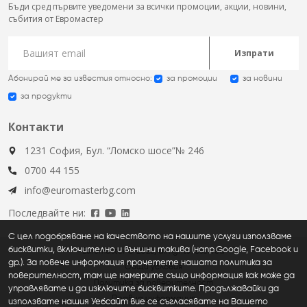
Бъди сред първите уведомени за всички промоции, акции, новини,
събития от Евромастер
Изпрати
Абонирай ме за известия относно:
за промоции
за новини
за продукти
Контакти
1231 София, Бул. “Ломско шосе”№ 246
0700 44 155
info@euromasterbg.com
Последвайте ни:
С цел подобряване на качеството на нашите услуги използваме
бисквитки, включително и външни такива (напр.Google, Facebook и
Euromaster © 2026, all rights reserved
др.). За повече информация прочетете нашата политика за
Общи условия
поверителност, там ще намерите също информация как може да
Политика за поверителност
управлявате и да изключите бисквитките. Продължавайки да
Правна информация
използвате нашия Уебсайт вие се съгласявате на Вашето