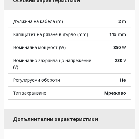
Основни характеристики
Дължина на кабела (m)
2
m
Капацитет на рязане в дърво (mm)
115
mm
Номинална мощност (W)
850
W
Номинално захранващо напрежение
230
V
(V)
Регулируеми обороти
Не
Тип захранване
Мрежово
Допълнителни характеристики