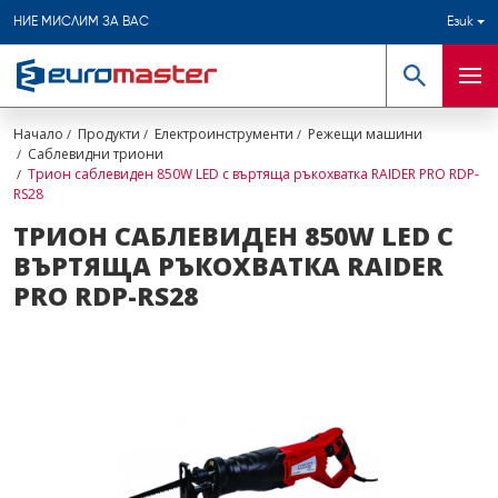
НИЕ МИСЛИМ ЗА ВАС
Език
Търсене
Мен
Начало
Продукти
Електроинструменти
Режещи машини
Саблевидни триони
Трион саблевиден 850W LED с въртяща ръкохватка RAIDER PRO RDP-
RS28
ТРИОН САБЛЕВИДЕН 850W LED С
ВЪРТЯЩА РЪКОХВАТКА RAIDER
PRO RDP-RS28