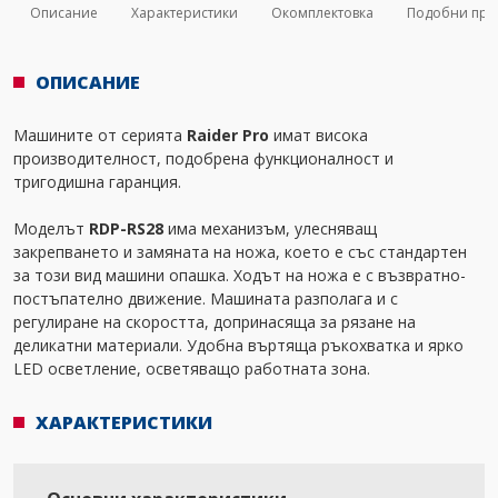
Описание
Характеристики
Окомплектовка
Подобни про
ОПИСАНИЕ
Машините от серията
Raider Pro
имат висока
производителност, подобрена функционалност и
тригодишна гаранция.
Моделът
RDP-RS28
има механизъм, улесняващ
закрепването и замяната на ножа, което е със стандартен
за този вид машини опашка. Ходът на ножа е с възвратно-
постъпателно движение. Машината разполага и с
регулиране на скоростта, допринасяща за рязане на
деликатни материали. Удобна въртяща ръкохватка и ярко
LED осветление, осветяващо работната зона.
ХАРАКТЕРИСТИКИ