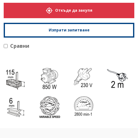
Откъде да закупя
Изпрати запитване
Сравни