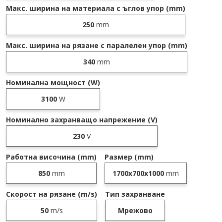
Макс. ширина на материала с ъглов упор (mm)
250
mm
Макс. ширина на рязане с паралелен упор (mm)
340
mm
Номинална мощност (W)
3100
W
Номинално захранващо напрежение (V)
230
V
Работна височина (mm)
Размер (mm)
850
mm
1700x700x1000
mm
Скорост на рязане (m/s)
Тип захранване
50
m/s
Мрежово