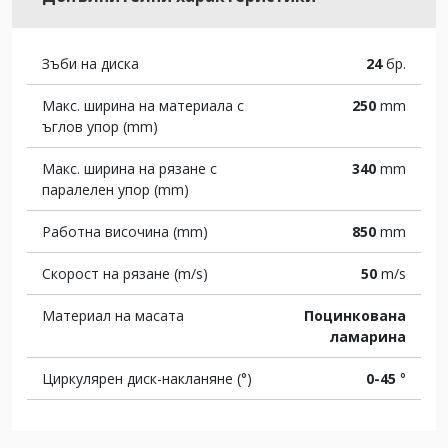
Зъби на диска
24
бр.
Макс. ширина на материала с
250
mm
ъглов упор (mm)
Макс. ширина на рязане с
340
mm
паралелен упор (mm)
Работна височина (mm)
850
mm
Скорост на рязане (m/s)
50
m/s
Материал на масата
Поцинкована
ламарина
Циркулярен диск-накланяне (°)
0-45
°