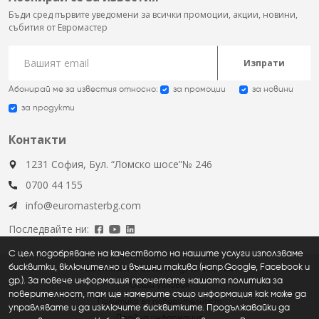
Бъди сред първите уведомени за всички промоции, акции, новини,
събития от Евромастер
Изпрати
Абонирай ме за известия относно:
за промоции
за новини
за продукти
Контакти
1231 София, Бул. “Ломско шосе”№ 246
0700 44 155
info@euromasterbg.com
Последвайте ни:
С цел подобряване на качеството на нашите услуги използваме
бисквитки, включително и външни такива (напр.Google, Facebook и
Euromaster © 2026, all rights reserved
др.). За повече информация прочетете нашата политика за
Общи условия
поверителност, там ще намерите също информация как може да
Политика за поверителност
управлявате и да изключите бисквитките. Продължавайки да
Правна информация