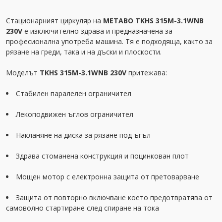
Стационарният циркуляр на
METABO TKHS 315M-3.1WNB
230V
e изключително здрава и предназначена за
професионална употреба машина. Тя е подходяща, както за
рязане на греди, така и на дъски и плоскости.
Моделът
TKHS 315M-3.1WNB 230V
притежава:
Стабилен паралелен ограничител
Лекоподвижен ъглов ограничител
Накланяне на диска за рязане под ъгъл
Здрава стоманена конструкция и поцинкован плот
Мощен мотор с електронна защита от претоварване
Защита от повторно включване което предотвратява от
самоволно стартиране след спиране на тока