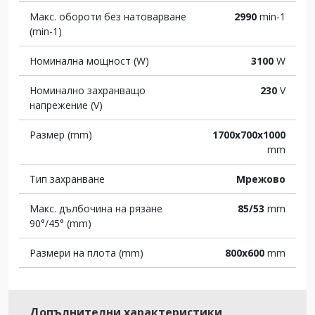
Макс. обороти без натоварване
2990
min-1
(min-1)
Номинална мощност (W)
3100
W
Номинално захранващо
230
V
напрежение (V)
Размер (mm)
1700x700x1000
mm
Тип захранване
Мрежово
Макс. дълбочина на рязане
85/53
mm
90°/45° (mm)
Размери на плота (mm)
800x600
mm
Допълнителни характеристики