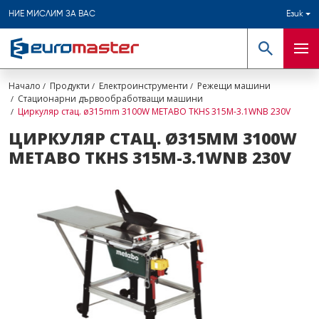
НИЕ МИСЛИМ ЗА ВАС
Език
Търсене
Мен
Начало
Продукти
Електроинструменти
Режещи машини
Стационарни дървообработващи машини
Циркуляр стац. ø315mm 3100W METABO TKHS 315M-3.1WNB 230V
ЦИРКУЛЯР СТАЦ. Ø315MM 3100W
METABO TKHS 315M-3.1WNB 230V