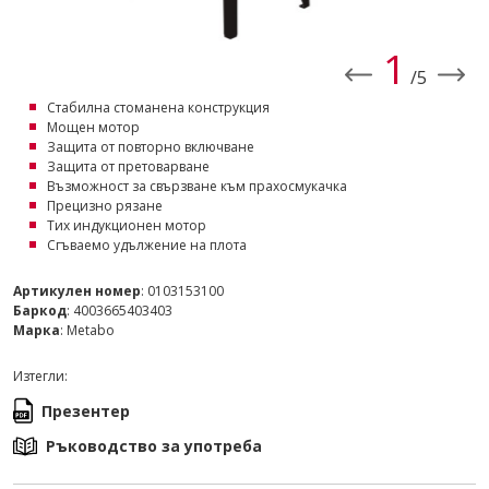
1
/5
Стабилна стоманена конструкция
Мощен мотор
Защита от повторно включване
Защита от претоварване
Възможност за свързване към прахосмукачка
Прецизно рязане
Тих индукционен мотор
Сгъваемо удължение на плота
Артикулен номер
: 0103153100
Баркод
: 4003665403403
Марка
: Metabo
Изтегли:
Презентер
Ръководство за употреба