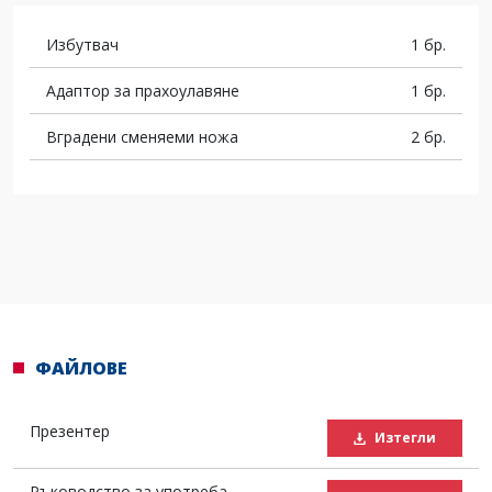
Избутвач
1 бр.
Адаптор за прахоулавяне
1 бр.
Вградени сменяеми ножа
2 бр.
ФАЙЛОВЕ
Презентер
Изтегли
Ръководство за употреба