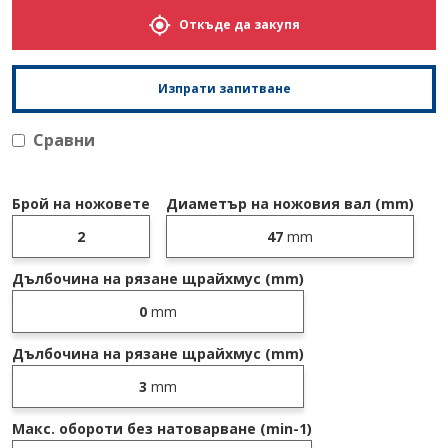
Откъде да закупя
Изпрати запитване
Сравни
Брой на ножовете
Диаметър на ножовия вал (mm)
2
47
mm
Дълбочина на рязане щрайхмус (mm)
0
mm
Дълбочина на рязане щрайхмус (mm)
3
mm
Макс. обороти без натоварване (min-1)