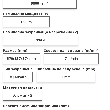
9800
min-1
Номинална мощност (W)
1800
W
Номинално захранващо напрежение (V)
230
V
Размер (mm)
Скорост на подаване (m/min)
579x857x574
mm
7
m/min
Тип захранване
Широчина на рендосване (mm)
Мрежово
3
mm
Материал на масата
Алуминий
Просвет височина/широчина (mm)