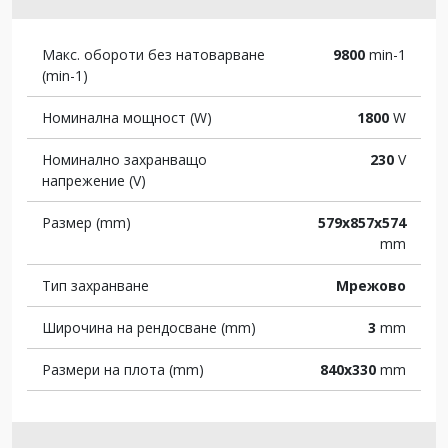
Макс. обороти без натоварване
9800
min-1
(min-1)
Номинална мощност (W)
1800
W
Номинално захранващо
230
V
напрежение (V)
Размер (mm)
579x857x574
mm
Тип захранване
Мрежово
Широчина на рендосване (mm)
3
mm
Размери на плота (mm)
840x330
mm