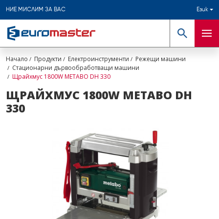
НИЕ МИСЛИМ ЗА ВАС
Език
Търсене
Мен
Начало
Продукти
Електроинструменти
Режещи машини
Стационарни дървообработващи машини
Щрайхмус 1800W METABO DH 330
ЩРАЙХМУС 1800W METABO DH
330