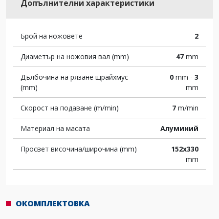
Допълнителни характеристики
Брой на ножовете
2
Диаметър на ножовия вал (mm)
47
mm
Дълбочина на рязане щрайхмус
0
mm -
3
(mm)
mm
Скорост на подаване (m/min)
7
m/min
Материал на масата
Алуминий
Просвет височина/широчина (mm)
152x330
mm
ОКОМПЛЕКТОВКА