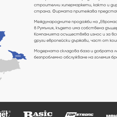
строителни хипермаркети, както и ди
страна. Фирмата притежава представи
Международните продажби на „Еврома
в Румъния, където има собствена дъще
Компанията осъществява износ и за вс
други европейски държави, част от кои
Модерната складова база и добрата л
безпроблемно обслужване на големия бро