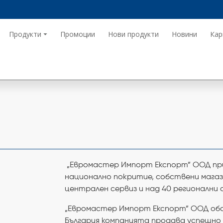
Продукти
Промоции
Нови продукти
Новини
Кар
„Евромастер Импорт Експорт” ООД пр
национално покритие, собст­вени мага
централен сервиз и над 40 регионални 
„Евромастер Импорт Експорт” ООД обсл
България компанията продава успешно 