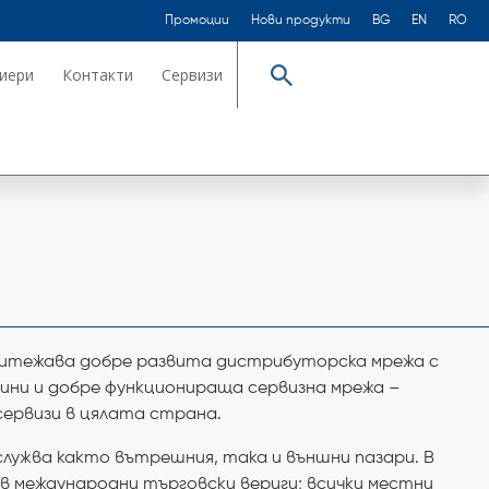
Промоции
Нови продукти
BG
EN
RO
иери
Контакти
Сервизи
Търсене
итежава добре развита дистрибуторска мрежа с
зини и добре функционираща сервизна мрежа –
сервизи в цялата страна.
ужва както вътрешния, така и външни пазари. В
в международни търговски вериги; всички местни