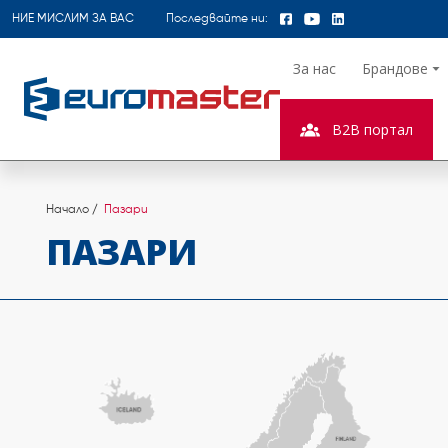
НИЕ МИСЛИМ ЗА ВАС
Последвайте ни:
За нас
Брандове
B2B портал
Начало
Пазари
ПАЗАРИ