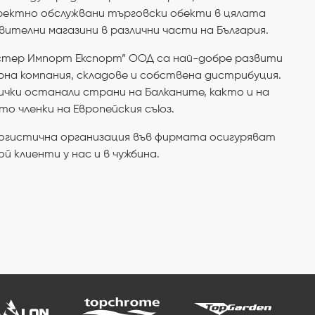
ректно обслужвани търговски обекти в цялата
телни магазини в различни части на България.
стер Импорт Експорт” ООД са най-добре развити
рна компания, складове и собствена дистрибуция.
ички останали страни на Балканите, както и на
то членки на Европейския съюз.
огистична организация във фирмата осигуряват
й клиенти у нас и в чужбина.