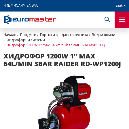
НИЕ МИСЛИМ ЗА ВАС
Език
Търсене
Мен
Начало
Продукти
Горска и градинска техника
Водни помпи
Хидрофорни системи
Хидрофор 1200W 1" max 64L/min 3bar RAIDER RD-WP1200J
ХИДРОФОР 1200W 1" MAX
64L/MIN 3BAR RAIDER RD-WP1200J