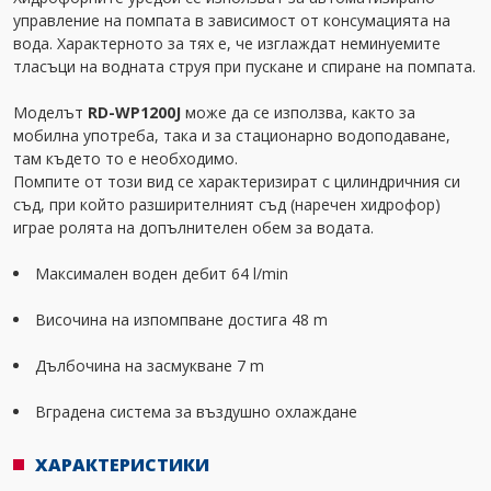
управление на помпата в зависимост от консумацията на
вода. Характерното за тях е, че изглаждат неминуемите
тласъци на водната струя при пускане и спиране на помпата.
Моделът
RD-WP1200J
може да се използва, както за
мобилна употреба, така и за стационарно водоподаване,
там където то е необходимо.
Помпите от този вид се характеризират с цилиндричния си
съд, при който разширителният съд (наречен хидрофор)
играе ролята на допълнителен обем за водата.
Максимален воден дебит 64 l/min
Височина на изпомпване достига 48 m
Дълбочина на засмукване 7 m
Вградена система за въздушно охлаждане
ХАРАКТЕРИСТИКИ