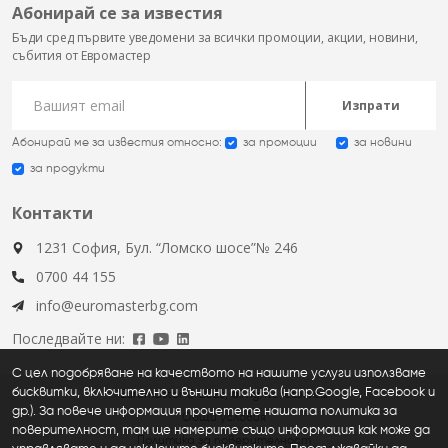
Абонирай се за известия
Бъди сред първите уведомени за всички промоции, акции, новини,
събития от Евромастер
Изпрати
Абонирай ме за известия относно:
за промоции
за новини
за продукти
Контакти
1231 София, Бул. “Ломско шосе”№ 246
0700 44 155
info@euromasterbg.com
Последвайте ни:
С цел подобряване на качеството на нашите услуги използваме
бисквитки, включително и външни такива (напр.Google, Facebook и
Euromaster © 2026, all rights reserved
др.). За повече информация прочетете нашата политика за
Общи условия
поверителност, там ще намерите също информация как може да
Политика за поверителност