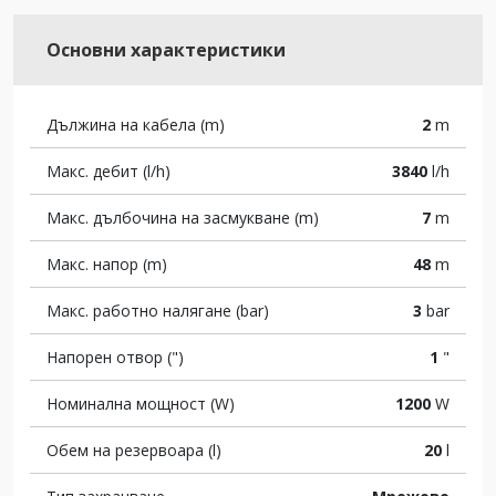
Основни характеристики
Дължина на кабела (m)
2
m
Макс. дебит (l/h)
3840
l/h
Макс. дълбочина на засмукване (m)
7
m
Макс. напор (m)
48
m
Макс. работно налягане (bar)
3
bar
Напорен отвор (")
1
"
Номинална мощност (W)
1200
W
Обем на резервоара (l)
20
l