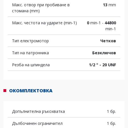
Макс. отвор при пробиване в
13
mm
стомана (mm)
Макс. честота на ударите (min-1)
0
min-1 -
44800
min-1
Тип електромотор
Четков
Тип на патронника
Безключов
Резба на шпиндела
1/2 " - 20 UNF
ОКОМПЛЕКТОВКА
Допълнителна ръкохватка
1 бр.
Дълбочинен ограничител
1 бр.