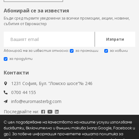
Абонирай се за известия
Бъди сред първите уведомени за всички промоции, акции, новини,
събития от Евромастер
Изпрати
Абонирай ме за известия относно:
за промоции
за новини
за продукти
Контакти
1231 София, Бул. “Ломско шосе”№ 246
0700 44 155
info@euromasterbg.com
Последвайте ни:
С цел подобряване на качеството на нашите услуги използваме
бисквитки, включително и външни такива (напр.Google, Facebook и
Euromaster © 2026, all rights reserved
др.). За повече информация прочетете нашата политика за
Общи условия