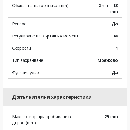
Обхват на патронника (mm)
2
mm -
13
mm
Реверс
Да
Регулиране на въртящия момент
Не
Скорости
1
Тип захранване
Мрежово
Функция удар
Да
Допълнителни характеристики
Макс. отвор при пробиване в
25
mm
дърво (mm)