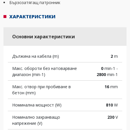
Бързозатягащ патронник
ХАРАКТЕРИСТИКИ
Основни характеристики
Дължина на кабела (m)
2
m
Макс. обороти без натоварване
0
min-1 -
диапазон (min-1)
2800
min-1
Макс. отвор при пробиване в
16
mm
бетон (mm)
Номинална мощност (W)
810
W
Номинално захранващо
230
V
напрежение (V)