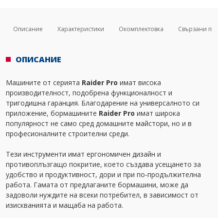
Описание
Характеристики
Окомплектовка
Свързани пр
ОПИСАНИЕ
Машините от серията
Raider Pro
имат висока
производителност, подобрена функционалност и
тригодишна гаранция. Благодарение на универсалното си
приложение, бормашините
Raider Pro
имат широка
популярност не само сред домашните майстори, но и в
професионалните строителни среди.
Тези инструменти имат ергономичен дизайн и
противоплъзгащо покритие, което създава усещането за
удобство и продуктивност, дори и при по-продължителна
работа. Гамата от предлаганите бормашини, може да
задоволи нуждите на всеки потребител, в зависимост от
изискванията и мащаба на работа.