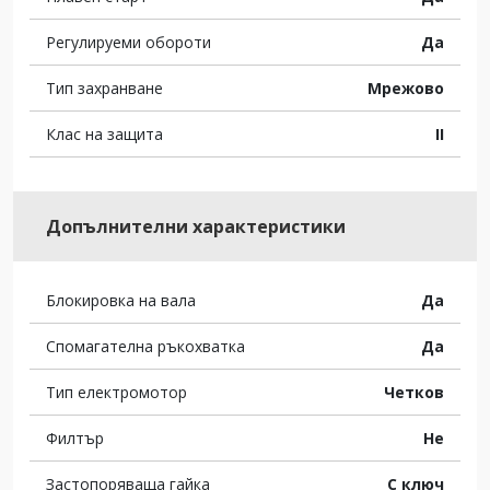
Регулируеми обороти
Да
Тип захранване
Мрежово
Клас на защита
II
Допълнителни характеристики
Блокировка на вала
Да
Спомагателна ръкохватка
Да
Тип електромотор
Четков
Филтър
Не
Застопоряваща гайка
С ключ