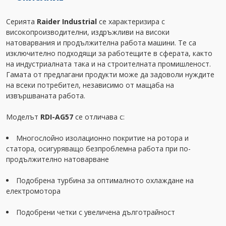
Серията
Raider Industrial
се характеризира с
високопроизводителни, издръжливи на високи
натоварвания и продължителна работа машини. Те са
изключително подходящи за работещите в сферата, както
на индустриалната така и на строителната промишленост.
Гамата от предлагани продукти може да задоволи нуждите
на всеки потребител, независимо от мащаба на
извършваната работа.
Моделът
RDI-AG57
се отличава с:
Многослойно изолационно покритие на ротора и
статора, осигуряващо безпроблемна работа при по-
продължително натоварване
Подобрена турбина за оптималното охлаждане на
електромотора
Подобрени четки с увеличена дълготрайност