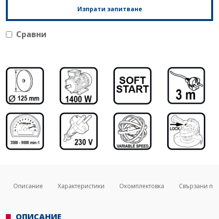
Изпрати запитване
Сравни
Описание
Характеристики
Окомплектовка
Свързани пр
ОПИСАНИЕ