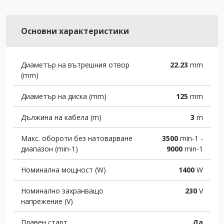
Основни характеристики
Диаметър на вътрешния отвор
22.23
mm
(mm)
Диаметър на диска (mm)
125
mm
Дължина на кабела (m)
3
m
Макс. обороти без натоварване
3500
min-1 -
диапазон (min-1)
9000
min-1
Номинална мощност (W)
1400
W
Номинално захранващо
230
V
напрежение (V)
Плавен старт
Да