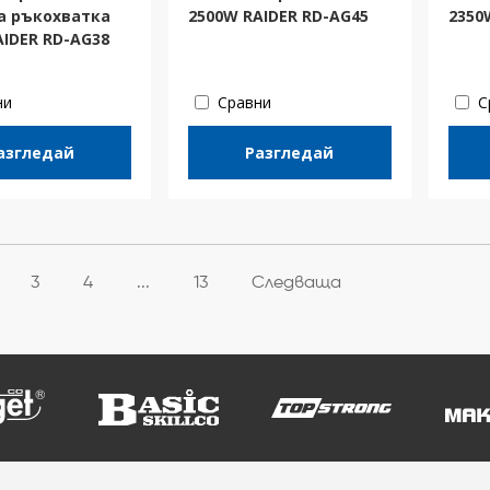
 ръкохватка
2500W RAIDER RD-AG45
2350
AIDER RD-AG38
ни
Сравни
С
азгледай
Разгледай
3
4
...
13
Следваща