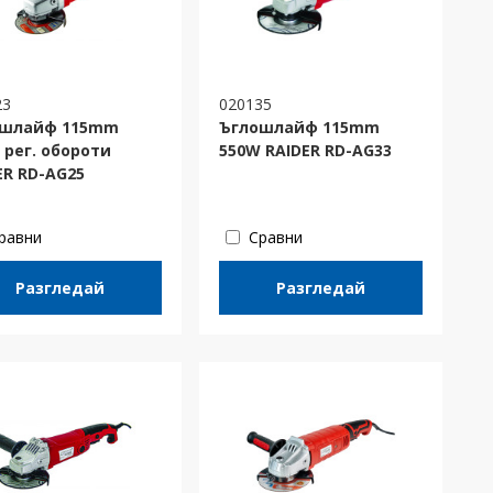
23
020135
ошлайф 115mm
Ъглошлайф 115mm
 рег. обороти
550W RAIDER RD-AG33
ER RD-AG25
равни
Сравни
Разгледай
Разгледай