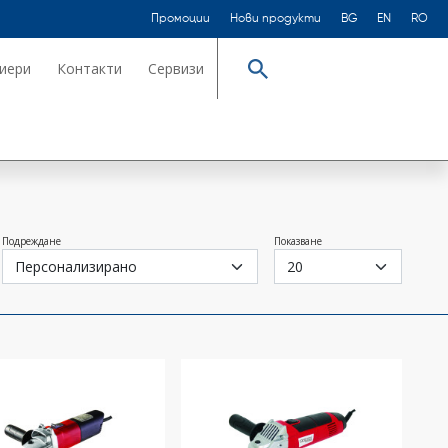
Промоции
Нови продукти
BG
EN
RO
иери
Контакти
Сервизи
Търсене
Подреждане
Показване