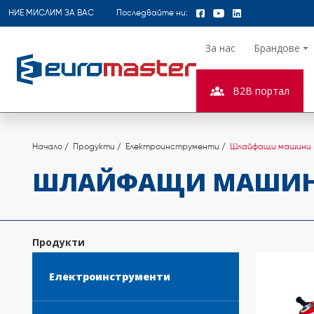
НИЕ МИСЛИМ ЗА ВАС
Последвайте ни:
За нас
Брандове
B2B портал
Начало
Продукти
Електроинструменти
Шлайфащи машини
ШЛАЙФАЩИ МАШИ
Продукти
Електроинструменти