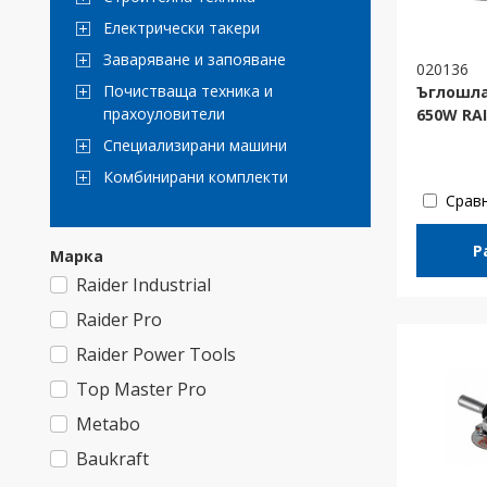
Електрически такери
Заваряване и запояване
020136
Почистваща техника и
Ъглошл
прахоуловители
650W RA
Специализирани машини
Комбинирани комплекти
Срав
Р
Марка
Raider Industrial
Raider Pro
Raider Power Tools
Top Master Pro
Metabo
Baukraft