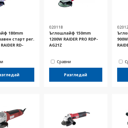
020118
0201
айф 180mm
Ъглошлайф 150mm
Ъгл
авен старт рег.
1200W RAIDER PRO RDP-
900W
 RAIDER RD-
AG21Z
RAID
ни
Сравни
С
азгледай
Разгледай