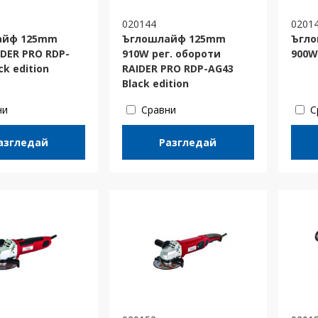
020144
0201
айф 125mm
Ъглошлайф 125mm
Ъгл
DER PRO RDP-
910W рег. обороти
900W
ck edition
RAIDER PRO RDP-AG43
Black edition
ни
Сравни
С
азгледай
Разгледай