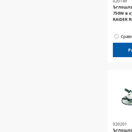
020149
Ъглошл
750W в 
RAIDER 
Срав
Р
020201
Ъглошла