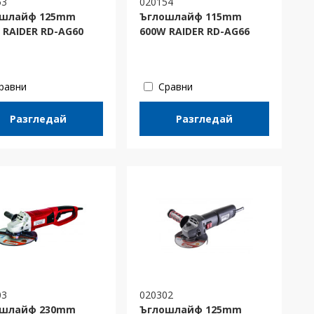
53
020154
ошлайф 125mm
Ъглошлайф 115mm
 RAIDER RD-AG60
600W RAIDER RD-AG66
равни
Сравни
Разгледай
Разгледай
03
020302
ошлайф 230mm
Ъглошлайф 125mm