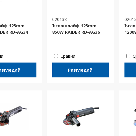
020138
0201
айф 125mm
Ъглошлайф 125mm
Ъгл
IDER RD-AG34
850W RAIDER RD-AG36
1200
ни
Сравни
С
азгледай
Разгледай