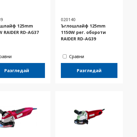
39
020140
ошлайф 125mm
Ъглошлайф 125mm
W RAIDER RD-AG37
1150W рег. обороти
RAIDER RD-AG39
равни
Сравни
Разгледай
Разгледай