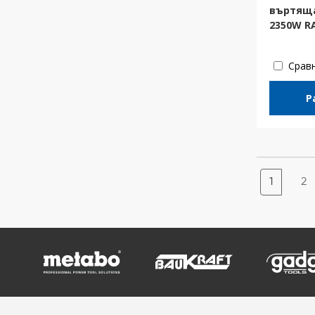
въртяща
2350W R
Срав
Р
1
2