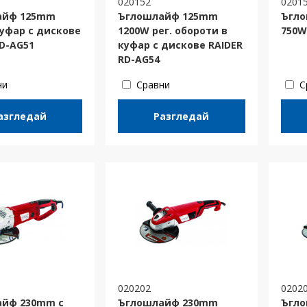
020152
0201
айф 125mm
Ъглошлайф 125mm
Ъгл
куфар с дискове
1200W рег. обороти в
750W
RD-AG51
куфар с дискове RAIDER
RD-AG54
ни
Сравни
С
азгледай
Разгледай
020202
0202
йф 230mm с
Ъглошлайф 230mm
Ъгл