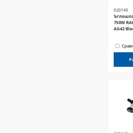
020143
Ъглошл
750W RAI
AG42 Bla
Срав
Р