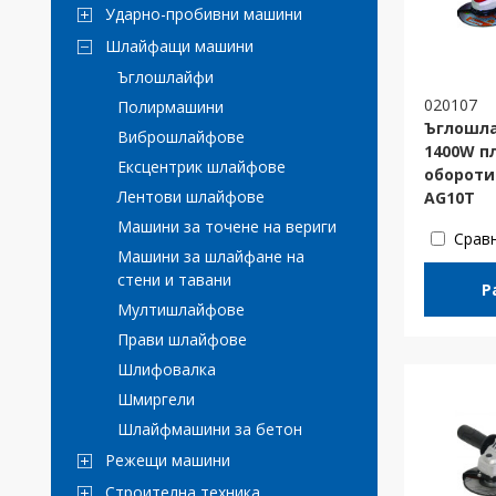
Ударно-пробивни машини
Шлайфащи машини
Ъглошлайфи
020107
Полирмашини
Ъглошл
Виброшлайфове
1400W пл
Ексцентрик шлайфове
обороти
Лентови шлайфове
AG10T
Машини за точене на вериги
Срав
Машини за шлайфане на
стени и тавани
Р
Мултишлайфове
Прави шлайфове
Шлифовалка
Шмиргели
Шлайфмашини за бетон
Режещи машини
Строителна техника