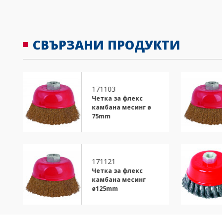
СВЪРЗАНИ ПРОДУКТИ
171103
Четка за флекс
камбана месинг ø
75mm
171121
Четка за флекс
л
камбана месинг
ø125mm