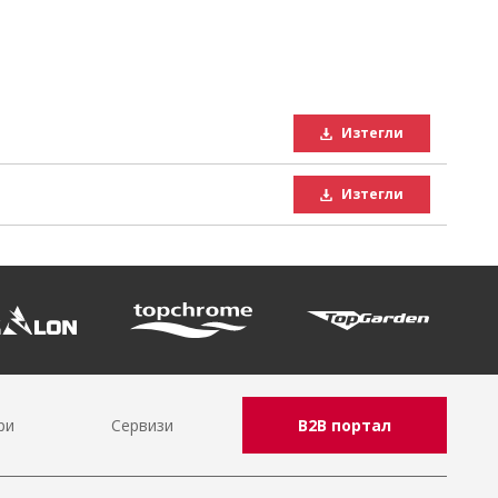
Изтегли
Изтегли
ри
Сервизи
B2B портал