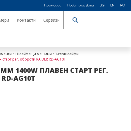
Промоции
Нови продукти
BG
EN
RO
иери
Контакти
Сервизи
Търсене
ументи
Шлайфащи машини
Ъглошлайфи
старт рег. обороти RAIDER RD-AG10T
M 1400W ПЛАВЕН СТАРТ РЕГ.
 RD-AG10T