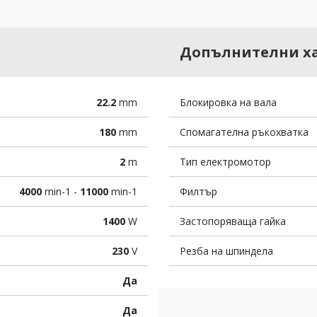
Допълнителни х
22.2
mm
Блокировка на вала
180
mm
Спомагателна ръкохватка
2
m
Тип електромотор
4000
min-1 -
11000
min-1
Филтър
1400
W
Застопоряваща гайка
230
V
Резба на шпиндела
Да
Да