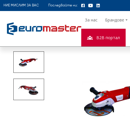
НИЕ МИСЛИМ ЗА ВАС
Последвайте ни:
За нас
Брандове
B2B портал