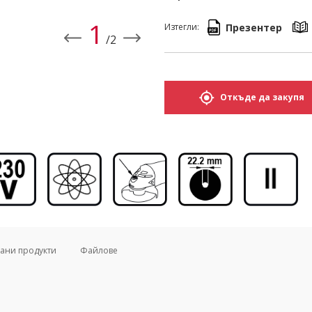
1
Презентер
Изтегли:
/2
Откъде да закупя
ани продукти
Файлове