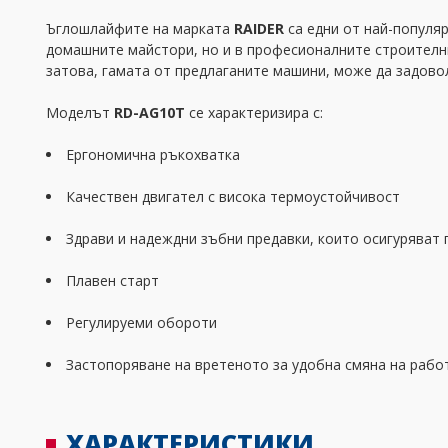
Ъглошлайфите на марката
RAIDER
са едни от най-популя
домашните майстори, но и в професионалните строителни
затова, гамата от предлаганите машини, може да задовол
Моделът
RD-AG10T
се характеризира с:
Ергономична ръкохватка
Качествен двигател с висока термоустойчивост
Здрави и надеждни зъбни предавки, които осигуряват 
Плавен старт
Регулируеми обороти
Застопоряване на вретеното за удобна смяна на рабо
ХАРАКТЕРИСТИКИ