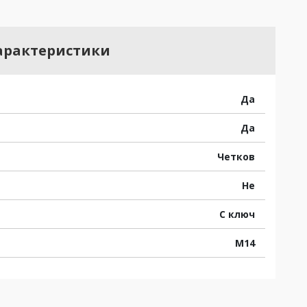
арактеристики
Да
Да
Четков
Не
С ключ
M14