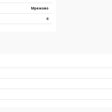
Мрежово
II