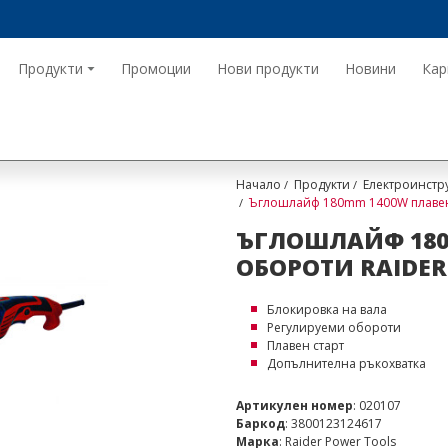
Продукти
Промоции
Нови продукти
Новини
Кар
Начало
Продукти
Електроинстр
Ъглошлайф 180mm 1400W плавен 
ЪГЛОШЛАЙФ 180M
ОБОРОТИ RAIDER
Блокировка на вала
Регулируеми обороти
Плавен старт
Допълнителна ръкохватка
Артикулен номер
: 020107
Баркод
: 3800123124617
Марка
: Raider Power Tools