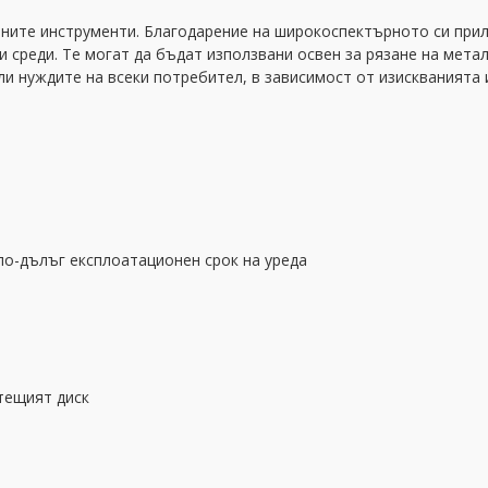
рните инструменти. Благодарение на широкоспектърното си при
 среди. Те могат да бъдат използвани освен за рязане на мета
и нуждите на всеки потребител, в зависимост от изискванията 
по-дълъг експлоатационен срок на уреда
тещият диск