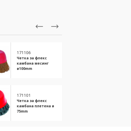
171106
171104
Четка за флекс
Четка за флек
камбана месинг
камбана плет
ø100mm
ø100mm
171101
171102
Четка за флекс
Четка за флек
камбана плетена ø
камбана плет
75mm
75mm усилена