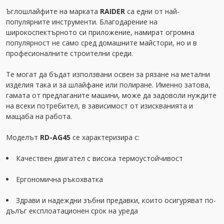
Ъглошлайфите на марката
RAIDER
са едни от най-
популярните инструменти. Благодарение на
широкоспектърното си приложение, намират огромна
популярност не само сред домашните майстори, но и в
професионалните строителни среди.
Те могат да бъдат използвани освен за рязане на метални
изделия така и за шлайфане или полиране. Именно затова,
гамата от предлаганите машини, може да задоволи нуждите
на всеки потребител, в зависимост от изискванията и
мащаба на работа.
Моделът
RD-AG45
се характеризира с:
Качествен двигател с висока термоустойчивост
Ергономична ръкохватка
Здрави и надеждни зъбни предавки, които осигуряват по-
дълъг експлоатационен срок на уреда