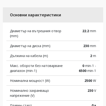
Основни характеристики
Диаметър на вътрешния отвор
22.2
mm
(mm)
Диаметър на диска (mm)
230
mm
Дължина на кабела (m)
2
m
Макс. обороти без натоварване
0
min-1 -
диапазон (min-1)
6500
min-1
Номинална мощност (W)
2500
W
Номинално захранващо
230
V
напрежение (V)
Плавен старт
Да