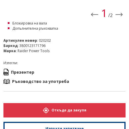
1
/2
Блокировка на вала
Допълнителна ръкохватка
Артикулен номер
: 020202
Баркод
: 3800123171796
Марка
: Raider Power Tools
Изтегли:
Презентер
Ръководство за употреба
Откъде да закупя
Изпрати запитване