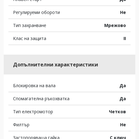
Регулируеми обороти
Не
Тип захранване
Мрежово
Клас на защита
II
Допълнителни характеристики
Блокировка на вала
Да
Спомагателна ръкохватка
Да
Тип електромотор
Четков
Филтър
Не
Застопоряваща гайка
С ключ