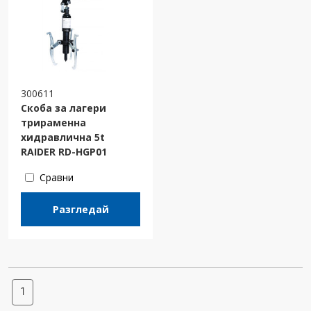
300611
Скоба за лагери
трираменна
хидравлична 5t
RAIDER RD-HGP01
Сравни
Разгледай
1