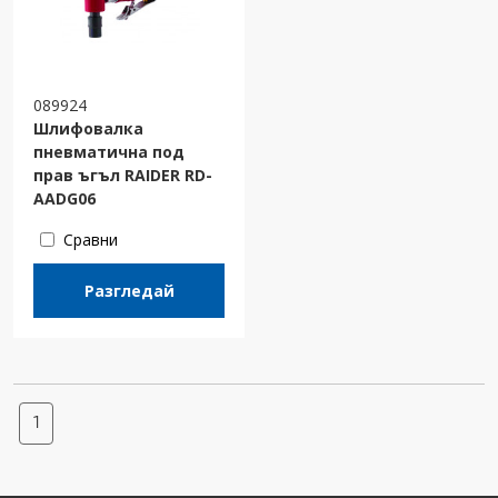
089924
Шлифовалка
пневматична под
прав ъгъл RAIDER RD-
AADG06
Сравни
Разгледай
1