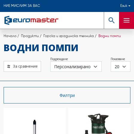
НИЕ МИСЛИМ ЗА ВАС
Език
Търсене
Мен
Начало
Продукти
Горска и градинска техника
Водни помпи
ВОДНИ ПОМПИ
Подреждане
Показване
За сравнение
Филтри