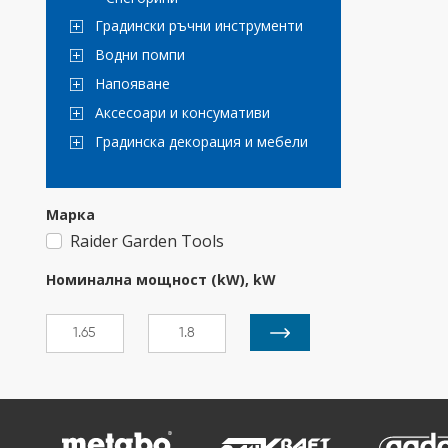
Градински ръчни инструменти
Водни помпи
Напояване
Аксесоари и консумативи
Градинска декорация и мебели
Марка
Raider Garden Tools
Номинална мощност (kW), kW