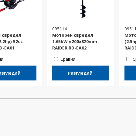
095114
0951
 свредел
Моторен свредел
Мото
2.2hp) 52cc
1.65kW ø200х820mm
(2.5
D-EA01
RAIDER RD-EA02
RAID
ни
Сравни
С
азгледай
Разгледай