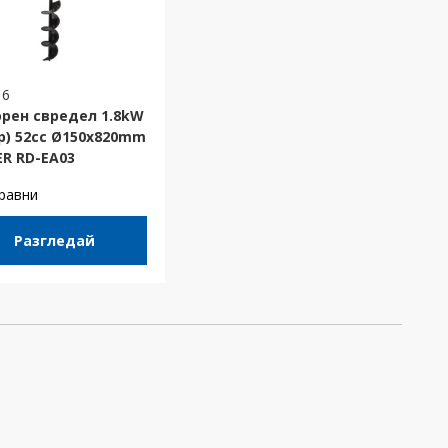
16
рен свредел 1.8kW
hp) 52cc Ø150x820mm
ER RD-EA03
равни
Разгледай