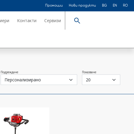
Промоции
Нови продукти
BG
EN
RO
иери
Контакти
Сервизи
Търсене
Подреждане
Показване