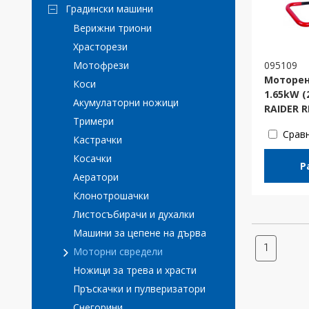
Градински машини
Верижни триони
Храсторези
095109
Мотофрези
Моторен
Коси
1.65kW (
Акумулаторни ножици
RAIDER R
Тримери
Срав
Кастрачки
Косачки
Р
Аератори
Клонотрошачки
Листосъбирачи и духалки
Машини за цепене на дърва
1
Моторни свредели
Ножици за трева и храсти
Пръскачки и пулверизатори
Снегорини