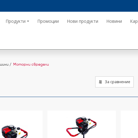
Продукти
Промоции
Нови продукти
Новини
Кар
шини
Моторни свредели
За сравнение