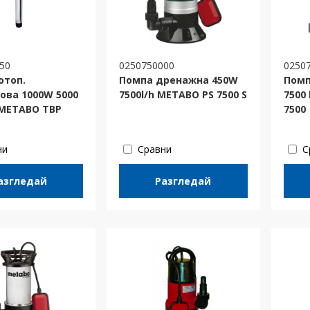
50
0250750000
0250
отоп.
Помпа дренажна 450W
Помп
ова 1000W 5000
7500l/h METABO PS 7500 S
7500
 METABO TBP
7500
ни
Сравни
С
азгледай
Разгледай