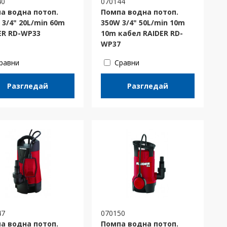
40
070144
а водна потоп.
Помпа водна потоп.
 3/4" 20L/min 60m
350W 3/4" 50L/min 10m
ER RD-WP33
10m кабел RAIDER RD-
WP37
равни
Сравни
Разгледай
Разгледай
47
070150
а водна потоп.
Помпа водна потоп.