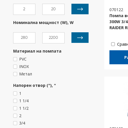
070122
Помпа в
300W 3/4
Номинална мощност (W), W
RAIDER 
Срав
Материал на помпата
Р
PVC
INOX
Метал
Напорен отвор ("), "
1
1 1/4
1 1/2
2
3/4