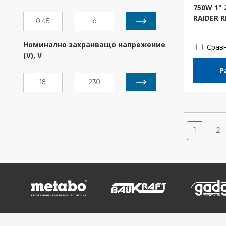
750W 1" 
RAIDER 
Номинално захранващо напрежение
Срав
(V), V
Р
1
2