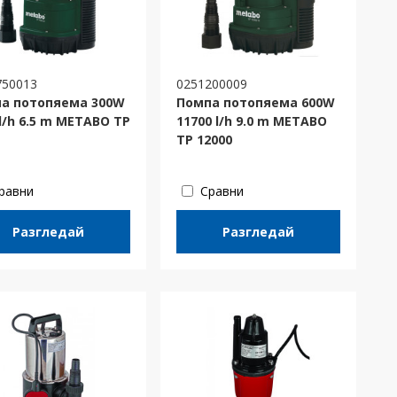
750013
0251200009
а потопяема 300W
Помпа потопяема 600W
 l/h 6.5 m METABO TP
11700 l/h 9.0 m METABO
TP 12000
равни
Сравни
Разгледай
Разгледай