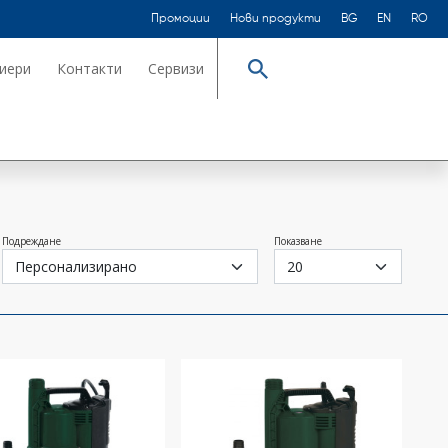
Промоции
Нови продукти
BG
EN
RO
иери
Контакти
Сервизи
Търсене
Подреждане
Показване