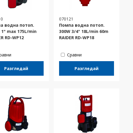
10
070121
а водна потоп.
Помпа водна потоп.
 1" max 175L/min
300W 3/4" 18L/min 60m
ER RD-WP12
RAIDER RD-WP18
равни
Сравни
Разгледай
Разгледай