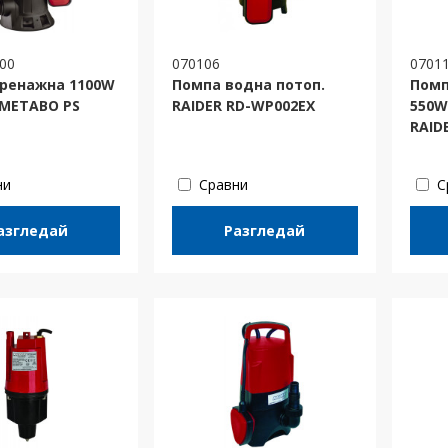
00
070106
0701
ренажна 1100W
Помпа водна потоп.
Помп
 METABO PS
RAIDER RD-WP002EX
550W
RAID
ни
Сравни
С
азгледай
Разгледай