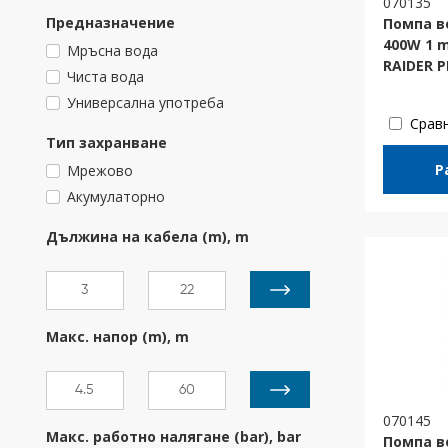
070135
Предназначение
Помпа в
400W 1 
Мръсна вода
RAIDER 
Чиста вода
Универсална употреба
Срав
Тип захранване
Р
Мрежово
Акумулаторно
Дължина на кабела (m), m
Макс. напор (m), m
070145
Макс. работно налягане (bar), bar
Помпа в