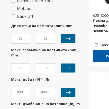
Raider Garden Tools
Metabo
02518000
Baukraft
Помпа д
Диаметър на помпата (mm), mm
19000l/h
18000 SN
Срав
Макс. големина на частиците (mm),
mm
Р
Макс. дебит (l/h), l/h
Макс. дълбочина на потапяне (m), m