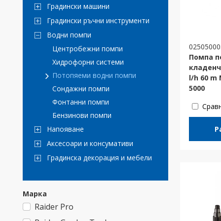
Градински машини
Градински ръчни инструменти
Водни помпи
02505000
Центробежни помпи
Помпа п
Хидрофорни системи
кладенч
Потопяеми водни помпи
l/h 60 m
5000
Сондажни помпи
Фонтанни помпи
Срав
Бензинови помпи
Р
Напояване
Аксесоари и консумативи
Градинска декорация и мебели
Марка
Raider Pro