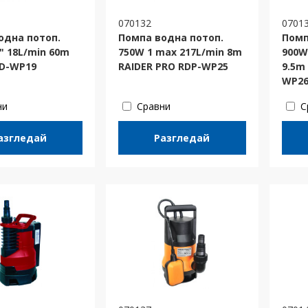
070132
0701
одна потоп.
Помпа водна потоп.
Помп
" 18L/min 60m
750W 1 max 217L/min 8m
900W
RD-WP19
RAIDER PRO RDP-WP25
9.5m
WP2
ни
Сравни
С
азгледай
Разгледай