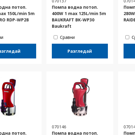
070137
0701
одна потоп.
Помпа водна потоп.
Помп
max 150L/min 5m
400W 1 max 125L/min 5m
280W
PRO RDP-WP28
BAUKRAFT BK-WP30
RAID
Baukraft
ни
Сравни
С
азгледай
Разгледай
070146
0701
одна потоп.
Помпа водна потоп.
Помп