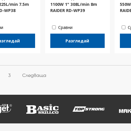
225L/min 7.5m
1100W 1" 308L/min 8m
550W
RD-WP38
RAIDER RD-WP39
RAID
ни
Сравни
С
азгледай
Разгледай
3
Следваща