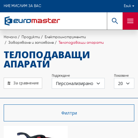
НИЕ МИСЛИМ ЗА ВАС
Език
Търсене
Мен
Начало
Продукти
Електроинструменти
Заваряване и запояване
Телоподаващи апарати
ТЕЛОПОДАВАЩИ
АПАРАТИ
Подреждане
Показване
За сравнение
Филтри