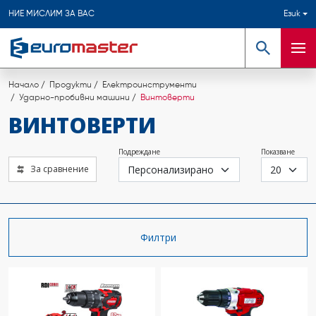
НИЕ МИСЛИМ ЗА ВАС
Език
Търсене
Мен
Начало
Продукти
Електроинструменти
Ударно-пробивни машини
Винтоверти
ВИНТОВЕРТИ
Подреждане
Показване
За сравнение
Филтри