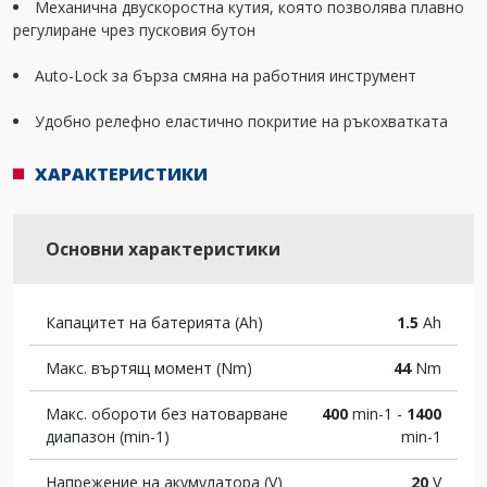
Механична двускоростна кутия, която позволява плавно
регулиране чрез пусковия бутон
Auto-Lock за бърза смяна на работния инструмент
Удобно релефно еластично покритие на ръкохватката
ХАРАКТЕРИСТИКИ
Основни характеристики
Капацитет на батерията (Ah)
1.5
Ah
Макс. въртящ момент (Nm)
44
Nm
Макс. обороти без натоварване
400
min-1 -
1400
диапазон (min-1)
min-1
Напрежение на акумулатора (V)
20
V