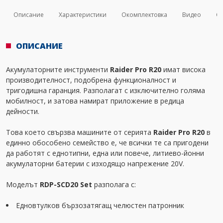
Описание
Характеристики
Окомплектовка
Видео
Св
ОПИСАНИЕ
Акумулаторните инструменти
Raider Pro R20
имат висока
производителност, подобрена функционалност и
тригодишна гаранция. Разполагат с изключително голяма
мобилност, и затова намират приложение в редица
дейности.
Това което свързва машините от серията
Raider Pro R20
в
единно обособено семейство е, че всички те са пригодени
да работят с еднотипни, една или повече, литиево-йонни
акумулаторни батерии с изходящо напрежение 20V.
Моделът
RDP-SCD20 Set
разполага с:
Едновтулков бързозатягащ челюстен патронник