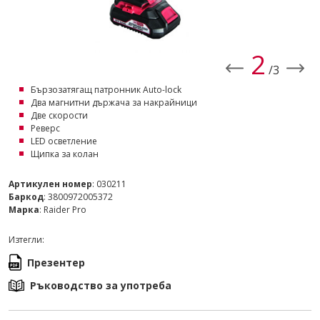
2
/3
Бързозатягащ патронник Auto-lock
Два магнитни държача за накрайници
Две скорости
Реверс
LED осветление
Щипка за колан
Артикулен номер
: 030211
Баркод
: 3800972005372
Марка
: Raider Pro
Изтегли:
Презентер
Ръководство за употреба