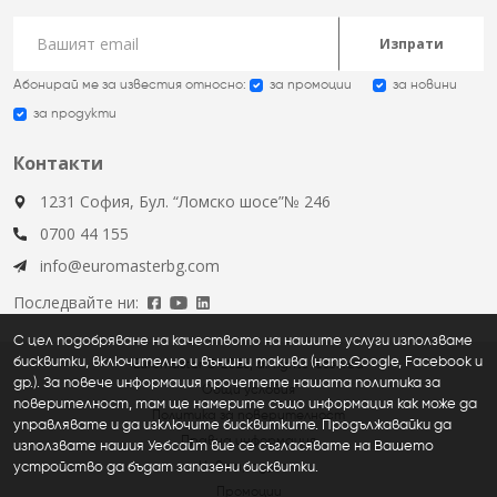
Изпрати
Абонирай ме за известия относно:
за промоции
за новини
за продукти
Контакти
1231 София, Бул. “Ломско шосе”№ 246
0700 44 155
info@euromasterbg.com
Последвайте ни:
С цел подобряване на качеството на нашите услуги използваме
бисквитки, включително и външни такива (напр.Google, Facebook и
Euromaster © 2026, all rights reserved
др.). За повече информация прочетете нашата политика за
Общи условия
поверителност, там ще намерите също информация как може да
Политика за поверителност
управлявате и да изключите бисквитките. Продължавайки да
Правна информация
използвате нашия Уебсайт вие се съгласявате на Вашето
устройство да бъдат запазени бисквитки.
Нови продукти
Промоции