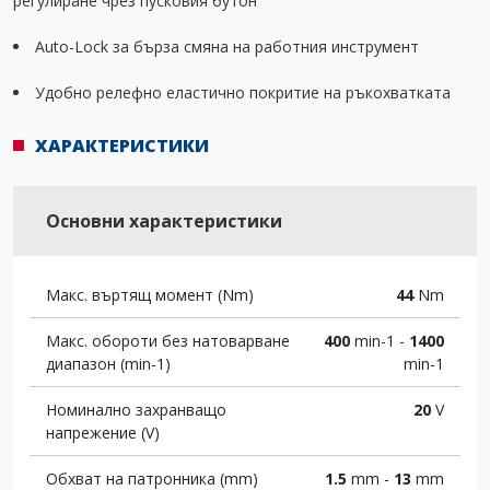
регулиране чрез пусковия бутон
Auto-Lock за бърза смяна на работния инструмент
Удобно релефно еластично покритие на ръкохватката
ХАРАКТЕРИСТИКИ
Основни характеристики
Макс. въртящ момент (Nm)
44
Nm
Макс. обороти без натоварване
400
min-1 -
1400
диапазон (min-1)
min-1
Номинално захранващо
20
V
напрежение (V)
Обхват на патронника (mm)
1.5
mm -
13
mm