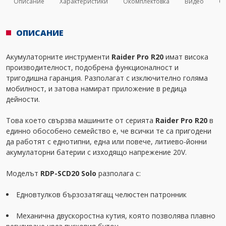
Описание
Характеристики
Окомплектовка
Видео
Св
ОПИСАНИЕ
Акумулаторните инструменти
Raider Pro R20
имат висока
производителност, подобрена функционалност и
тригодишна гаранция. Разполагат с изключително голяма
мобилност, и затова намират приложение в редица
дейности.
Това което свързва машините от серията
Raider Pro R20
в
единно обособено семейство е, че всички те са пригодени
да работят с еднотипни, една или повече, литиево-йонни
акумулаторни батерии с изходящо напрежение 20V.
Моделът
RDP-SCD20 Solo
разполага с:
Едновтулков бързозатягащ челюстен патронник
Механична двускоростна кутия, която позволява плавно