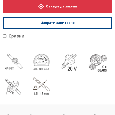
Откъде да закупя
Изпрати запитване
Сравни