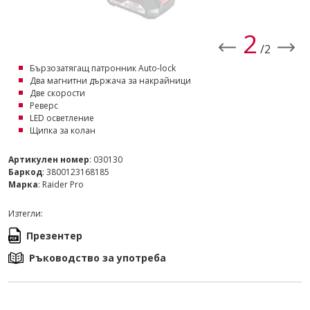
2
/2
Бързозатягащ патронник Auto-lock
Два магнитни държача за накрайници
Две скорости
Реверс
LED осветление
Щипка за колан
Артикулен номер
: 030130
Баркод
: 3800123168185
Марка
: Raider Pro
Изтегли:
Презентер
Ръководство за употреба