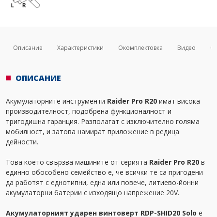
Описание
Характеристики
Окомплектовка
Видео
Св
ОПИСАНИЕ
Акумулаторните инструменти
Raider Pro R20
имат висока
производителност, подобрена функционалност и
тригодишна гаранция. Разполагат с изключително голяма
мобилност, и затова намират приложение в редица
дейности.
Това което свързва машините от серията
Raider Pro R20
в
единно обособено семейство е, че всички те са пригодени
да работят с еднотипни, една или повече, литиево-йонни
акумулаторни батерии с изходящо напрежение 20V.
Акумулаторният ударен винтоверт RDP-SHID20 Solo
е