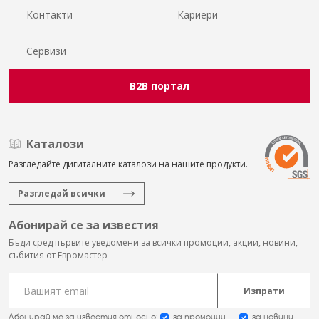
Контакти
Кариери
Сервизи
B2B портал
Каталози
Разгледайте дигиталните каталози на нашите продукти.
Разгледай всички
Абонирай се за известия
Бъди сред първите уведомени за всички промоции, акции, новини,
събития от Евромастер
Изпрати
Абонирай ме за известия относно:
за промоции
за новини