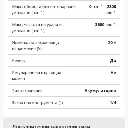
Макс. обороти без натоварване
0
min-1 -
2800
диапазон (min-1)
min-1
Макс. честота на ударите
3600
min-1
диапазон (min-1)
Номинално захранващо
20
V
напрежение (V)
Реверс
Да
Регулиране на въртящия
Не
момент
Тип захранване
Акумулаторно
Захват на инструмента (")
1/4
Допълнителни характеристики