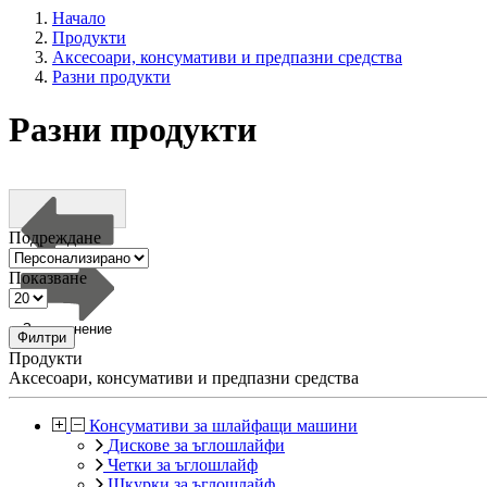
Начало
Продукти
Аксесоари, консумативи и предпазни средства
Разни продукти
Разни продукти
Подреждане
Показване
За сравнение
Филтри
Продукти
Аксесоари, консумативи и предпазни средства
Консумативи за шлайфащи машини
Дискове за ъглошлайфи
Четки за ъглошлайф
Шкурки за ъглошлайф