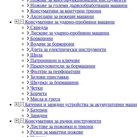
Ножове за големи дървообработващи машини
Консумативи за контурни триони
Аксесоари за режещи машини
Консумативи за ударно-пробивни машини
Свредла
Дискове за ударно-пробивни машини
Боркорони
Водачи за боркорони
Длета за електрически инструменти
Шила
Патронници и ключове
Прахоуловители за бормашини
Филтри за перфоратори
Ъглови приставки
Шкурки за бормашини
Четки
Борчета
Масла и греси
Батерии и зарядни устройства за акумулаторни маш
Батерии
Зарядни
Консумативи за ръчни инструменти
Листове за ножовки и триони
Резци за макетни ножове