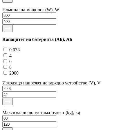
Номинална мощност (W), W
Капацитет на батерията (Ah), Ah
0.033
4
6
8
2000
Изходящо напрежение зарядно устройство (V), V
Максимално допустима тежест (kg), kg