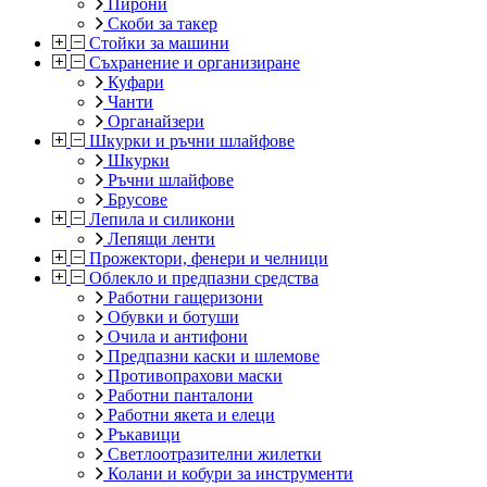
Пирони
Скоби за такер
Стойки за машини
Съхранение и организиране
Куфари
Чанти
Органайзери
Шкурки и ръчни шлайфове
Шкурки
Ръчни шлайфове
Брусове
Лепила и силикони
Лепящи ленти
Прожектори, фенери и челници
Облекло и предпазни средства
Работни гащеризони
Обувки и ботуши
Очила и антифони
Предпазни каски и шлемове
Противопрахови маски
Работни панталони
Работни якета и елеци
Ръкавици
Светлоотразителни жилетки
Колани и кобури за инструменти