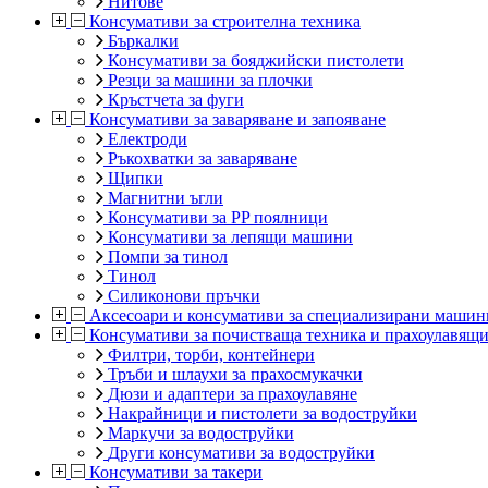
Нитове
Консумативи за строителна техника
Бъркалки
Консумативи за бояджийски пистолети
Резци за машини за плочки
Кръстчета за фуги
Консумативи за заваряване и запояване
Електроди
Ръкохватки за заваряване
Щипки
Магнитни ъгли
Консумативи за PP поялници
Консумативи за лепящи машини
Помпи за тинол
Тинол
Силиконови пръчки
Аксесоари и консумативи за специализирани машин
Консумативи за почистваща техника и прахоулавящ
Филтри, торби, контейнери
Тръби и шлаухи за прахосмукачки
Дюзи и адаптери за прахоулавяне
Накрайници и пистолети за водоструйки
Маркучи за водоструйки
Други консумативи за водоструйки
Консумативи за такери