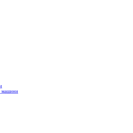
и
и машини