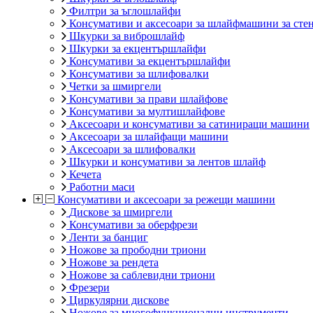
Филтри за ъглошлайфи
Консумативи и аксесоари за шлайфмашини за стен
Шкурки за виброшлайф
Шкурки за екцентършлайфи
Консумативи за екцентършлайфи
Консумативи за шлифовалки
Четки за шмиргели
Консумативи за прави шлайфове
Консумативи за мултишлайфове
Аксесоари и консумативи за сатиниращи машини
Аксесоари за шлайфащи машини
Аксесоари за шлифовалки
Шкурки и консумативи за лентов шлайф
Кечета
Работни маси
Консумативи и аксесоари за режещи машини
Дискове за шмиргели
Консумативи за оберфрези
Ленти за банциг
Ножове за прободни триони
Ножове за рендета
Ножове за саблевидни триони
Фрезери
Циркулярни дискове
Ножове за многофункционални инструменти