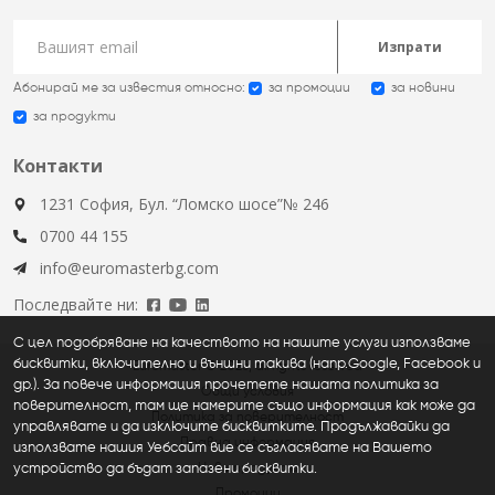
Изпрати
Абонирай ме за известия относно:
за промоции
за новини
за продукти
Контакти
1231 София, Бул. “Ломско шосе”№ 246
0700 44 155
info@euromasterbg.com
Последвайте ни:
С цел подобряване на качеството на нашите услуги използваме
бисквитки, включително и външни такива (напр.Google, Facebook и
Euromaster © 2026, all rights reserved
др.). За повече информация прочетете нашата политика за
Общи условия
поверителност, там ще намерите също информация как може да
Политика за поверителност
управлявате и да изключите бисквитките. Продължавайки да
Правна информация
използвате нашия Уебсайт вие се съгласявате на Вашето
устройство да бъдат запазени бисквитки.
Нови продукти
Промоции