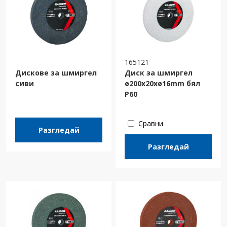
165121
Дискове за шмиргел
Диск за шмиргел
сиви
ø200x20xø16mm бял
Р60
Сравни
Разгледай
Разгледай