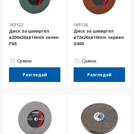
165122
165126
Диск за шмиргел
Диск за шмиргел
ø200x20xø16mm зелен
ø72x20xø10mm червен
Р60
G400
Сравни
Сравни
Разгледай
Разгледай