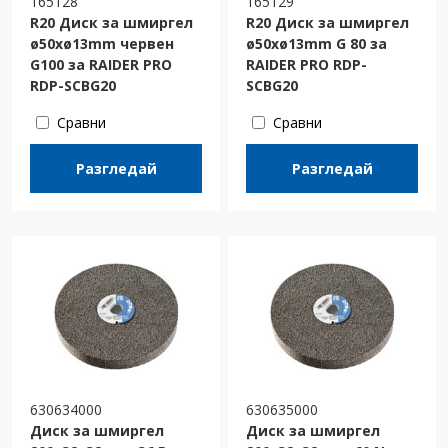
165128
165129
R20 Диск за шмиргел
R20 Диск за шмиргел
ø50xø13mm червен
ø50xø13mm G 80 за
G100 за RAIDER PRO
RAIDER PRO RDP-
RDP-SCBG20
SCBG20
Сравни
Сравни
Разгледай
Разгледай
630634000
630635000
Диск за шмиргел
Диск за шмиргел