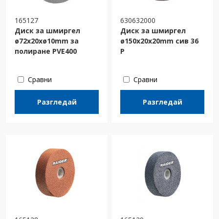
165127
630632000
Диск за шмиргел
Диск за шмиргел
ø72x20xø10mm за
ø150x20x20mm сив 36
полиране PVE400
P
Сравни
Сравни
Разгледай
Разгледай