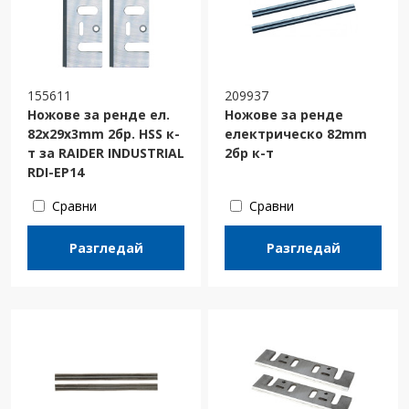
155611
209937
Ножове за ренде ел.
Ножове за ренде
82x29x3mm 2бр. HSS к-
електрическо 82mm
т за RAIDER INDUSTRIAL
2бр к-т
RDI-EP14
Сравни
Сравни
Разгледай
Разгледай