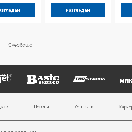
азгледай
Разгледай
Следваща
укти
Новини
Контакти
Карие
се за известия