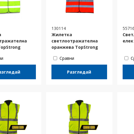
130114
5571
а
Жилетка
Свет
тражателна
светлоотражателна
елек
TopStrong
оранжева TopStrong
ни
Сравни
С
азгледай
Разгледай