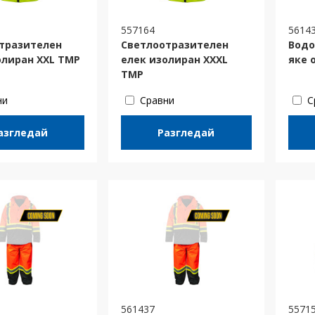
557164
5614
тразителен
Светлоотразителен
Водо
олиран XXL TMP
елек изолиран XXXL
яке 
TMP
ни
Сравни
С
азгледай
Разгледай
561437
5571