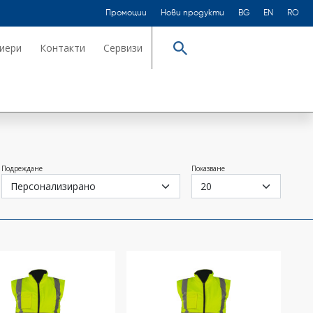
Промоции
Нови продукти
BG
EN
RO
иери
Контакти
Сервизи
Търсене
Подреждане
Показване