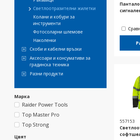
Пантало
Светлоотразителни жилетки
сигнален
Колани и кобури за
инструменти
Срав
Фотосоларни шлемове
Наколенки
Р
Скоби и кабелни връзки
Аксесоари и консумативи за
градинска техника
Разни продукти
Марка
Raider Power Tools
Top Master Pro
557153
Top Strong
Светлоо
софтшел
Цвят