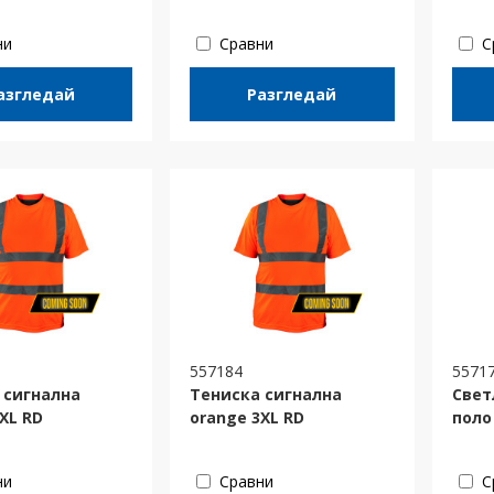
ни
Сравни
С
азгледай
Разгледай
557184
5571
 сигнална
Тениска сигнална
Свет
XL RD
orange 3XL RD
поло
ни
Сравни
С