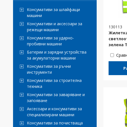
Консумативи за шлайфащи
машини
Консумативи и аксесоари за
130113
режещи машини
Жилетк
Консумативи за ударно-
светлоо
пробивни машини
зелена 
Батерии и зарядни устройства
Срав
за акумулаторни машини
Консумативи за ръчни
Р
инструменти
Консумативи за строителна
техника
Консумативи за заваряване и
запояване
Аксесоари и консумативи за
специализирани машини
Консумативи за почистваща