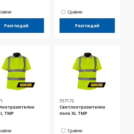
равни
Сравни
Разгледай
Разгледай
71
557172
лоотразително
Светлоотразително
 L TMP
поло XL TMP
равни
Сравни