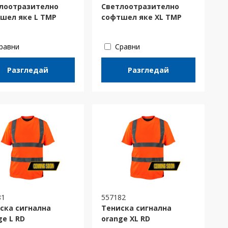
лоотразително
Светлоотразително
шел яке L TMP
софтшел яке XL TMP
равни
Сравни
Разгледай
Разгледай
81
557182
ска сигнална
Тениска сигнална
ge L RD
orange XL RD