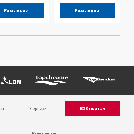
Разгледай
Разгледай
ри
Сервизи
B2B портал
Контакти