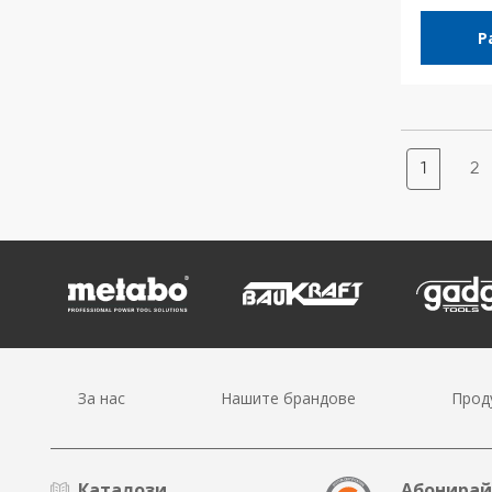
Р
1
2
За нас
Нашите брандове
Прод
Каталози
Абонирай 