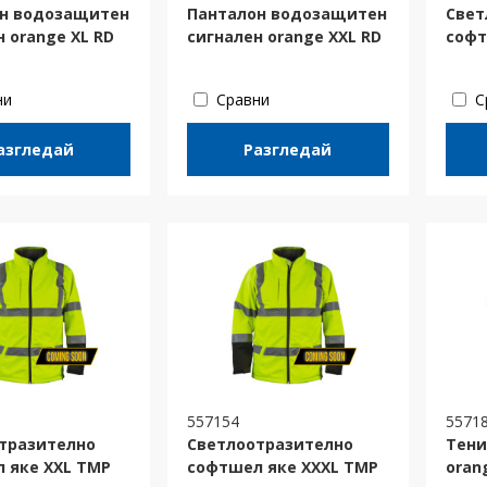
н водозащитен
Панталон водозащитен
Свет
 orange XL RD
сигнален orange XXL RD
софт
ни
Сравни
С
азгледай
Разгледай
557154
5571
тразително
Светлоотразително
Тени
 яке XXL TMP
софтшел яке XXXL TMP
oran