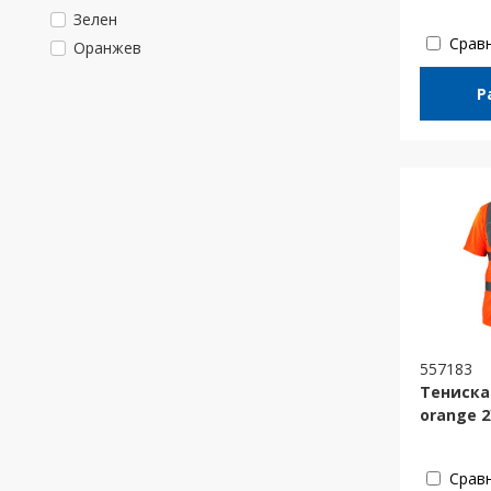
Зелен
Срав
Оранжев
Р
557183
Тениска
orange 2
Срав