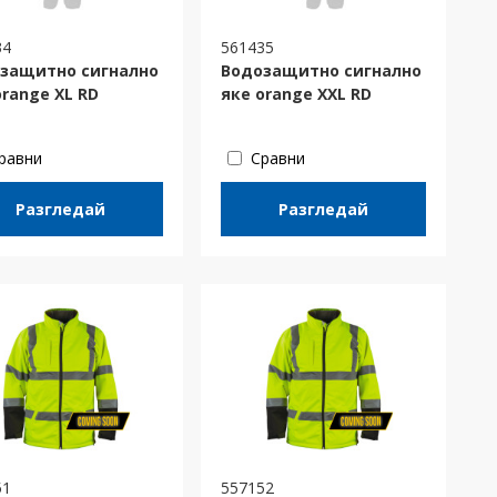
34
561435
защитно сигнално
Водозащитно сигнално
orange XL RD
яке orange XXL RD
равни
Сравни
Разгледай
Разгледай
51
557152