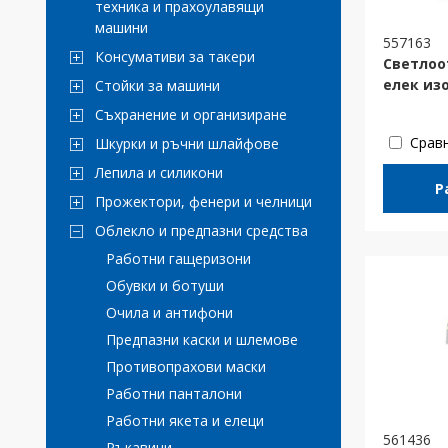
техника и прахоулавящи
машини
557163
Консумативи за такери
Светлоо
елек из
Стойки за машини
Съхранение и организиране
Срав
Шкурки и ръчни шлайфове
Лепила и силикони
Р
Прожектори, фенери и челници
Облекло и предпазни средства
Работни гащеризони
Обувки и ботуши
Очила и антифони
Предпазни каски и шлемове
Противопрахови маски
Работни панталони
Работни якета и елеци
561436
Ръкавици