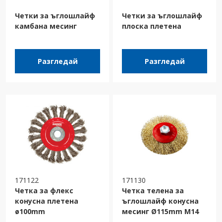
Четки за ъглошлайф
Четки за ъглошлайф
камбана месинг
плоска плетена
Разгледай
Разгледай
171122
171130
Четка за флекс
Четка телена за
конусна плетена
ъглошлайф конусна
ø100mm
месинг Ø115mm M14