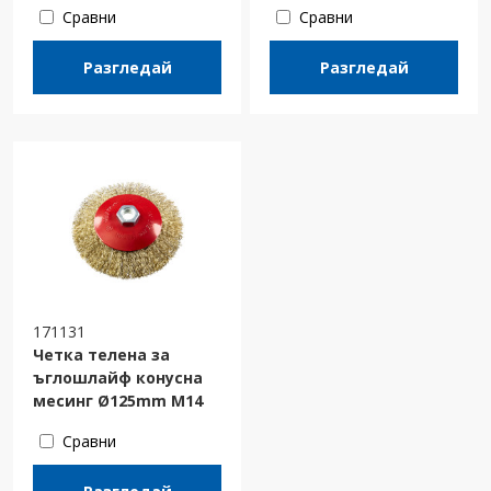
Сравни
Сравни
Разгледай
Разгледай
171131
Четка телена за
ъглошлайф конусна
месинг Ø125mm M14
Сравни