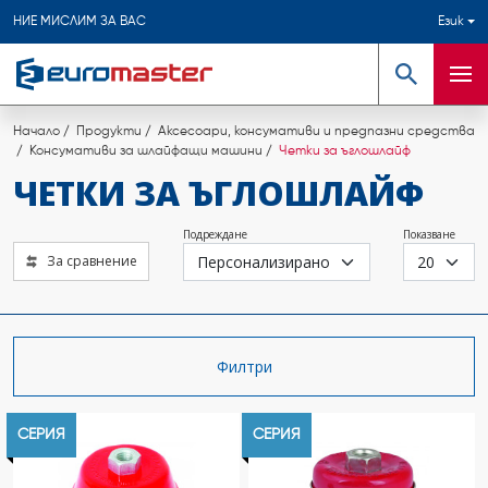
НИЕ МИСЛИМ ЗА ВАС
Език
Търсене
Мен
Начало
Продукти
Аксесоари, консумативи и предпазни средства
Консумативи за шлайфащи машини
Четки за ъглошлайф
ЧЕТКИ ЗА ЪГЛОШЛАЙФ
Подреждане
Показване
За сравнение
Филтри
СЕРИЯ
СЕРИЯ