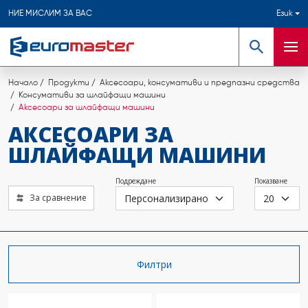
НИЕ МИСЛИМ ЗА ВАС
Език
Търсене
Мен
Начало
Продукти
Аксесоари, консумативи и предпазни средства
Консумативи за шлайфащи машини
Аксесоари за шлайфащи машини
АКСЕСОАРИ ЗА
ШЛАЙФАЩИ МАШИНИ
Подреждане
Показване
За сравнение
Филтри