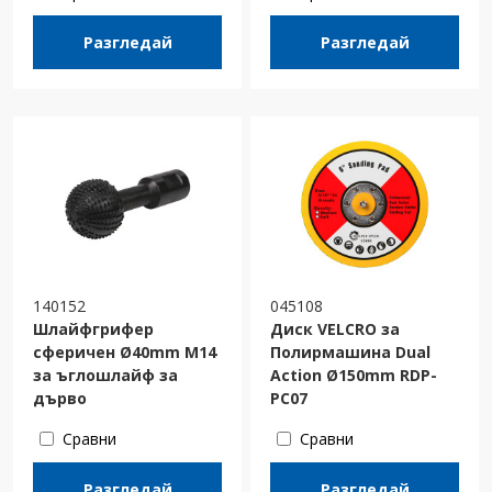
Разгледай
Разгледай
140152
045108
Шлайфгрифер
Диск VELCRO за
сферичен Ø40mm М14
Полирмашина Dual
за ъглошлайф за
Action Ø150mm RDP-
дърво
PC07
Сравни
Сравни
Разгледай
Разгледай