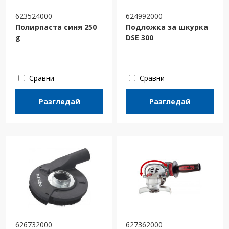
623524000
624992000
Полирпаста синя 250
Подложка за шкурка
g
DSE 300
Сравни
Сравни
Разгледай
Разгледай
626732000
627362000