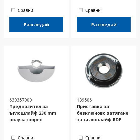
Сравни
Сравни
Разгледай
Разгледай
630357000
139506
Предпазител за
Приставка за
ъглошлайф 230 mm
безключово затягане
полузатворен
за ъглошлайф RDP
Сравни
Сравни