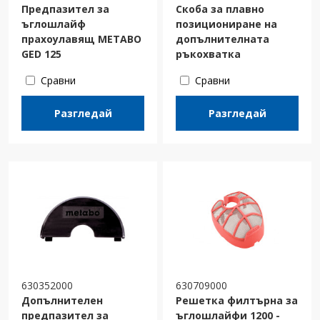
Предпазител за
Скоба за плавно
ъглошлайф
позициониране на
прахоулавящ METABO
допълнителната
GED 125
ръкохватка
Сравни
Сравни
Разгледай
Разгледай
630352000
630709000
Допълнителен
Решетка филтърна за
предпазител за
ъглошлайфи 1200 -