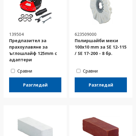
139504
623509000
Предпазител за
Полиршайби меки
прахоулавяне за
100х10 mm за SE 12-115
ъглошлайф 125mm с
/ SE 17-200 - 8 бр.
адаптери
Сравни
Сравни
Разгледай
Разгледай