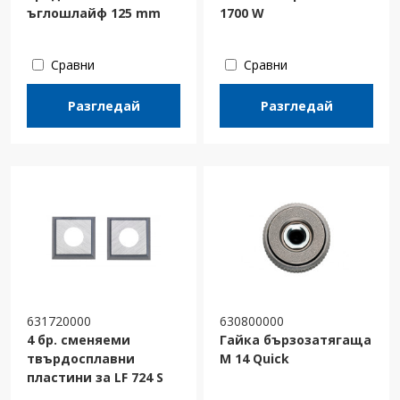
ъглошлайф 125 mm
1700 W
Сравни
Сравни
Разгледай
Разгледай
631720000
630800000
4 бр. сменяеми
Гайка бързозатягаща
твърдосплавни
M 14 Quick
пластини за LF 724 S