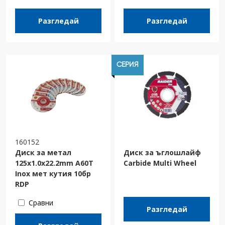
Разгледай
Разгледай
СЕРИЯ
160152
Диск за метал
Диск за ъглошлайф
125х1.0х22.2mm A60T
Carbide Multi Wheel
Inox мет кутия 10бр
RDP
Сравни
Разгледай