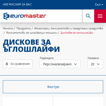
НИЕ МИСЛИМ ЗА ВАС
Език
Търсене
Мен
Начало
Продукти
Аксесоари, консумативи и предпазни средства
Консумативи за шлайфащи машини
Дискове за ъглошлайфи
ДИСКОВЕ ЗА
ЪГЛОШЛАЙФИ
Подреждане
Показване
За сравнение
Филтри