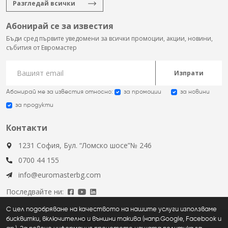
Разгледай всички
Абонирай се за известия
Бъди сред първите уведомени за всички промоции, акции, новини,
събития от Евромастер
Изпрати
Абонирай ме за известия относно:
за промоции
за новини
за продукти
Контакти
1231 София, Бул. “Ломско шосе”№ 246
0700 44 155
info@euromasterbg.com
Последвайте ни:
С цел подобряване на качеството на нашите услуги използваме
бисквитки, включително и външни такива (напр.Google, Facebook и
Euromaster © 2026, all rights reserved