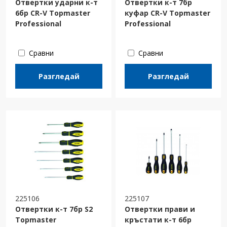
Отвертки ударни к-т
Отвертки к-т 7бр
6бр CR-V Topmaster
куфар CR-V Topmaster
Professional
Professional
Сравни
Сравни
Разгледай
Разгледай
225106
225107
Отвертки к-т 7бр S2
Отвертки прави и
Topmaster
кръстати к-т 6бр