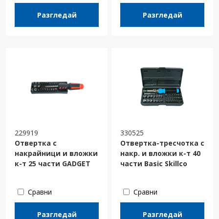
Разгледай
Разгледай
229919
330525
Отвертка с
Отвертка-тресчотка с
накрайници и вложки
накр. и вложки к-т 40
к-т 25 части GADGET
части Basic Skillco
Сравни
Сравни
Разгледай
Разгледай