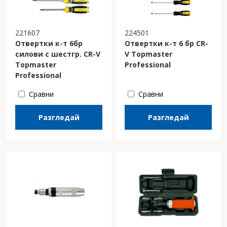
221607
224501
Отвертки к-т 6бр
Отвертки к-т 6 бр CR-
силови с шестгр. CR-V
V Topmaster
Topmaster
Professional
Professional
Сравни
Сравни
Разгледай
Разгледай