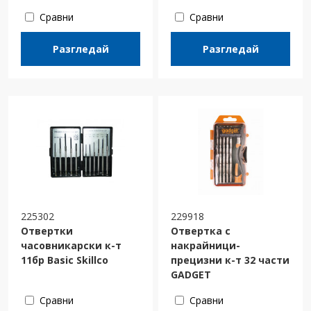
Сравни
Сравни
Разгледай
Разгледай
225302
229918
Отвертки
Отвертка с
часовникарски к-т
накрайници-
11бр Basic Skillco
прецизни к-т 32 части
GADGET
Сравни
Сравни