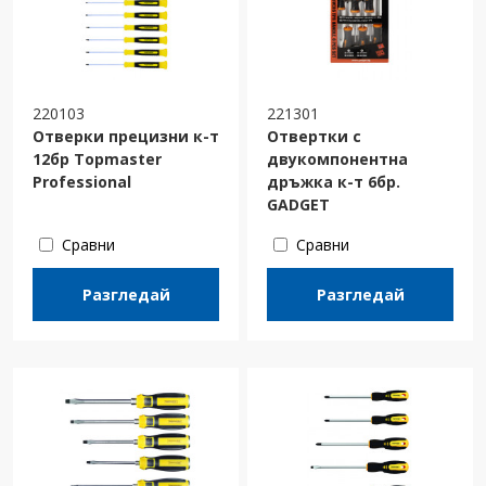
220103
221301
Отверки прецизни к-т
Отвертки с
12бр Topmaster
двукомпонентна
Professional
дръжка к-т 6бр.
GADGET
Сравни
Сравни
Разгледай
Разгледай