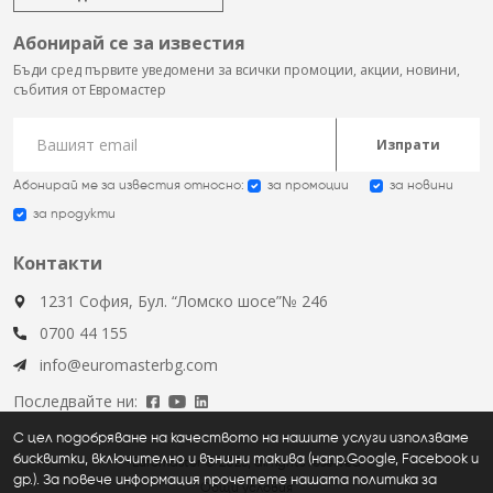
Абонирай се за известия
Бъди сред първите уведомени за всички промоции, акции, новини,
събития от Евромастер
Изпрати
Абонирай ме за известия относно:
за промоции
за новини
за продукти
Контакти
1231 София, Бул. “Ломско шосе”№ 246
0700 44 155
info@euromasterbg.com
Последвайте ни:
С цел подобряване на качеството на нашите услуги използваме
бисквитки, включително и външни такива (напр.Google, Facebook и
Euromaster © 2026, all rights reserved
др.). За повече информация прочетете нашата политика за
Общи условия