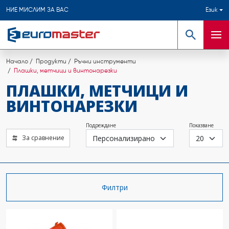
НИЕ МИСЛИМ ЗА ВАС
Език
Търсене
Мен
Начало
Продукти
Ръчни инструменти
Плашки, метчици и винтонарезки
ПЛАШКИ, МЕТЧИЦИ И
ВИНТОНАРЕЗКИ
Подреждане
Показване
За сравнение
Филтри