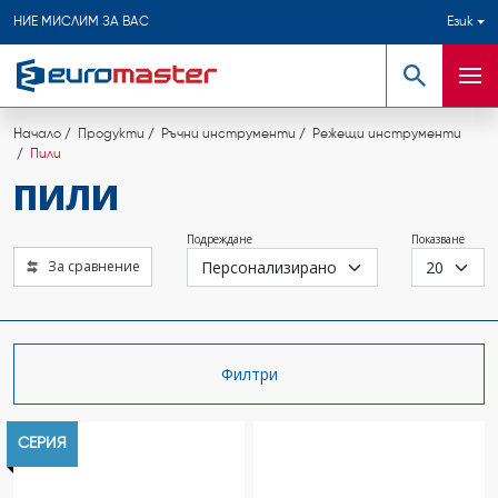
НИЕ МИСЛИМ ЗА ВАС
Език
Търсене
Мен
Начало
Продукти
Ръчни инструменти
Режещи инструменти
Пили
ПИЛИ
Подреждане
Показване
За сравнение
Филтри
СЕРИЯ